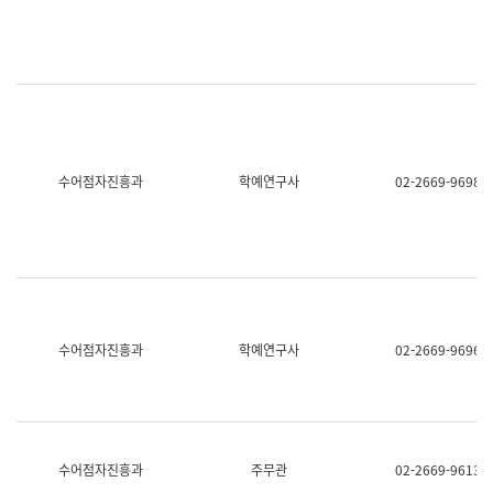
명,
교
직
육
위/
연
직
수
급,
과
전
어
화,
문
담
연
당
구
수어점자진흥과
학예연구사
02-2669-9698
업
실
무)
어
문
연
구
과
어
문
연
수어점자진흥과
학예연구사
02-2669-9696
구
과
(사
전
팀)
언
어
수어점자진흥과
주무관
02-2669-9613
정