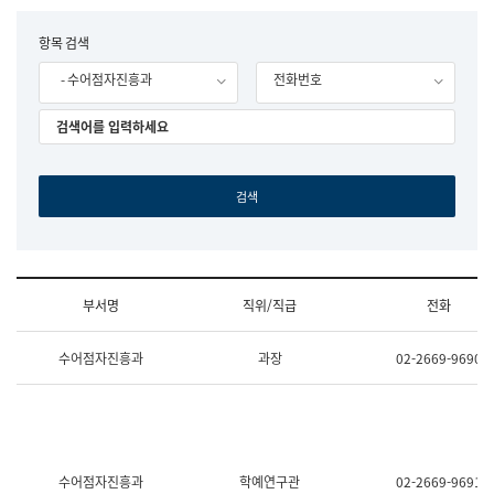
립
국
F
항목 검색
어
o
원
- 수어점자진흥과
전화번호
r
조
m
직
도
국
어
원
원
장
기
획
연
수
부서명
직위/직급
전화
부
기
조
획
수어점자진흥과
과장
02-2669-9690
직
운
및
영
업
과
무
공
소
공
개
언
(부
어
수어점자진흥과
학예연구관
02-2669-9691
서
과