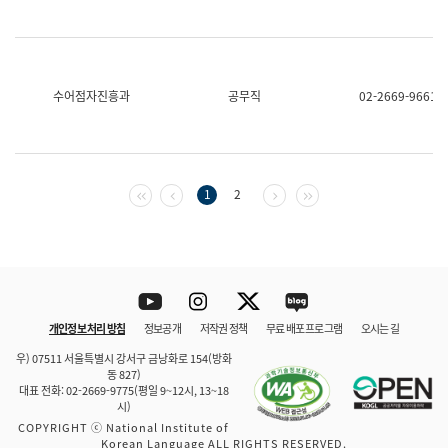
수어점자진흥과
공무직
02-2669-9661
첫 페이지
이전 페이지
다음 페이지
마지막 페이지
1
2
Youtube
Instagram
Twitter
blog
개인정보 처리 방침
정보공개
저작권 정책
무료 배포 프로그램
오시는 길
바로 가기
문체부와 소속기관
우) 07511 서울특별시 강서구 금낭화로 154(방화
동 827)
대표 전화: 02-2669-9775(평일 9~12시, 13~18
시)
COPYRIGHT ⓒ National Institute of
Korean Language ALL RIGHTS RESERVED.