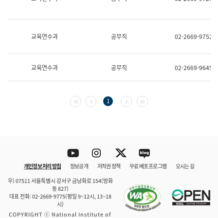
보
과
한
국
교육연수과
공무직
02-2669-9752
어
진
흥
과
교육연수과
공무직
02-2669-9645
수
어
점
자
첫 페이지
이전 페이지
다음 페이지
마지막 페이지
1
진
흥
과
Youtube
Instagram
Twitter
blog
개인정보 처리 방침
정보공개
저작권 정책
무료 배포 프로그램
오시는 길
바로 가기
문체부와 소속기관
우) 07511 서울특별시 강서구 금낭화로 154(방화
동 827)
대표 전화: 02-2669-9775(평일 9~12시, 13~18
시)
COPYRIGHT ⓒ National Institute of