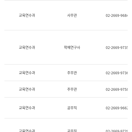
명,
교
직
육
위/
연
교육연수과
사무관
02-2669-9684
직
수
급,
과
전
어
화,
문
담
연
당
구
교육연수과
학예연구사
02-2669-9735
업
실
무)
어
문
연
구
교육연수과
주무관
02-2669-9736
과
어
문
교육연수과
주무관
02-2669-9758
연
구
과
(사
교육연수과
공무직
02-2669-9662
전
팀)
언
어
정
교육연수과
공무직
02-2669-9729