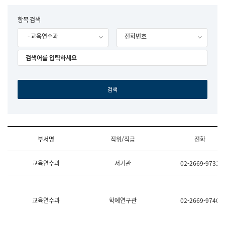
립
국
F
항목 검색
어
o
원
- 교육연수과
전화번호
r
조
m
직
도
국
어
원
원
장
기
획
연
수
부서명
직위/직급
전화
부
기
조
획
교육연수과
서기관
02-2669-9731
직
운
및
영
업
과
무
공
소
공
교육연수과
학예연구관
02-2669-9740
개
언
(부
어
서
과