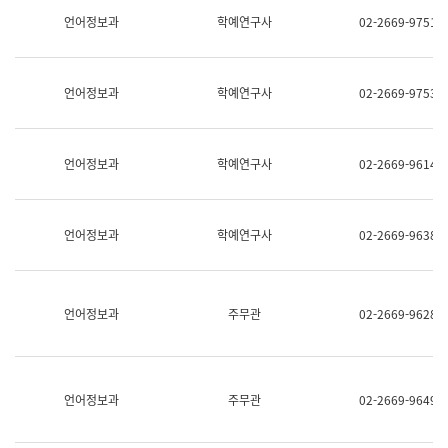
명,
교
언어정보과
학예연구사
02-2669-9751
직
육
위/
연
직
수
급,
과
언어정보과
학예연구사
02-2669-9753
전
어
화,
문
담
연
당
구
언어정보과
학예연구사
02-2669-9614
업
실
무)
어
문
연
언어정보과
학예연구사
02-2669-9638
구
과
어
문
연
언어정보과
주무관
02-2669-9628
구
과
(사
전
팀)
언어정보과
주무관
02-2669-9649
언
어
정