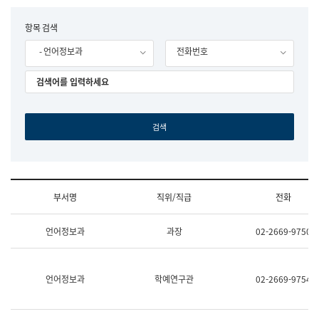
립
국
F
항목 검색
어
o
원
- 언어정보과
전화번호
r
조
m
직
도
국
어
원
원
장
기
획
연
수
부서명
직위/직급
전화
부
기
조
획
언어정보과
과장
02-2669-9750
직
운
및
영
업
과
무
공
언어정보과
학예연구관
02-2669-9754
소
공
개
언
(부
어
서
과