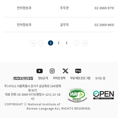
보
과
언어정보과
주무관
02-2669-9759
한
국
어
언어정보과
공무직
02-2669-9650
진
흥
과
수
첫 페이지
이전 페이지
다음 페이지
마지막 페이지
1
2
3
어
점
자
진
흥
과
Youtube
Instagram
Twitter
blog
개인정보 처리 방침
정보공개
저작권 정책
무료 배포 프로그램
오시는 길
바로 가기
문체부와 소속기관
우) 07511 서울특별시 강서구 금낭화로 154(방화
동 827)
대표 전화: 02-2669-9775(평일 9~12시, 13~18
시)
COPYRIGHT ⓒ National Institute of
Korean Language ALL RIGHTS RESERVED.