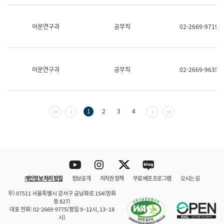
보
과
한
어문연구과
공무직
02-2669-9719
국
어
진
흥
과
어문연구과
공무직
02-2669-9635
수
어
점
자
진
첫 페이지
이전 페이지
다음 페이지
마지막 페이지
1
2
3
4
흥
과
Youtube
Instagram
Twitter
blog
개인정보 처리 방침
정보공개
저작권 정책
무료 배포 프로그램
오시는 길
바로 가기
문체부와 소속기관
우) 07511 서울특별시 강서구 금낭화로 154(방화
동 827)
대표 전화: 02-2669-9775(평일 9~12시, 13~18
시)