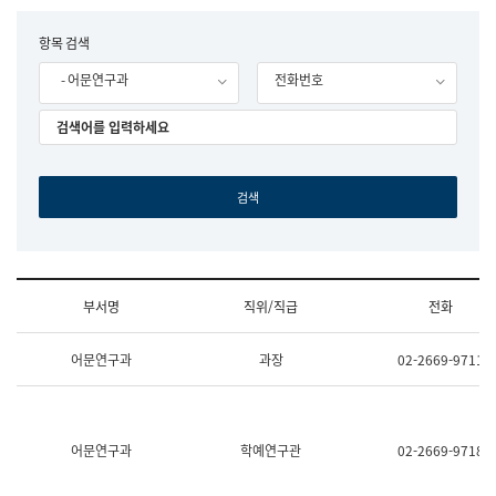
립
국
F
항목 검색
어
o
원
- 어문연구과
전화번호
r
조
m
직
도
국
어
원
원
장
기
획
연
수
부서명
직위/직급
전화
부
기
조
획
어문연구과
과장
02-2669-9711
직
운
및
영
업
과
무
공
소
공
어문연구과
학예연구관
02-2669-9718
개
언
(부
어
서
과