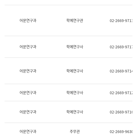
명,
교
직
육
위/
연
직
어문연구과
학예연구관
02-2669-9713
수
급,
과
전
어
화,
문
담
연
당
구
어문연구과
학예연구사
02-2669-9717
업
실
무)
어
문
연
어문연구과
학예연구사
02-2669-9714
구
과
어
문
어문연구과
학예연구사
02-2669-9712
연
구
과
(사
어문연구과
학예연구사
02-2669-9716
전
팀)
언
어
어문연구과
주무관
02-2669-9630
정