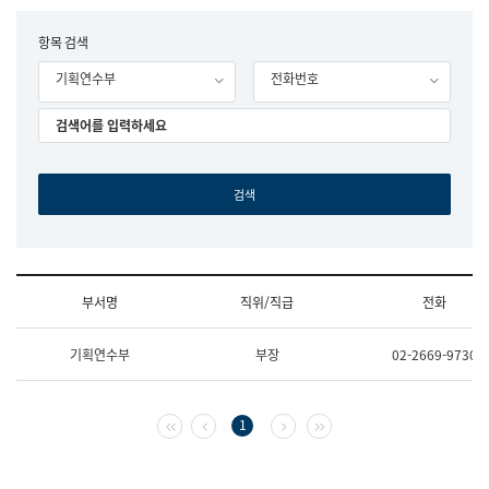
립
국
F
항목 검색
어
o
원
기획연수부
전화번호
r
조
m
직
도
국
어
원
원
장
기
획
연
수
부서명
직위/직급
전화
부
기
조
획
기획연수부
부장
02-2669-9730
직
운
및
영
업
과
무
공
첫 페이지
이전 페이지
다음 페이지
마지막 페이지
1
소
공
개
언
(부
어
서
과