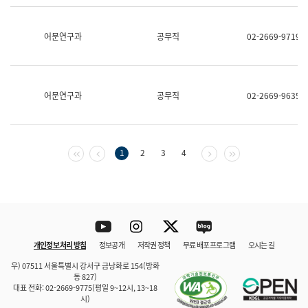
보
과
한
어문연구과
공무직
02-2669-9719
국
어
진
흥
과
어문연구과
공무직
02-2669-9635
수
어
점
자
진
첫 페이지
이전 페이지
다음 페이지
마지막 페이지
1
2
3
4
흥
과
Youtube
Instagram
Twitter
blog
개인정보 처리 방침
정보공개
저작권 정책
무료 배포 프로그램
오시는 길
바로 가기
문체부와 소속기관
우) 07511 서울특별시 강서구 금낭화로 154(방화
동 827)
대표 전화: 02-2669-9775(평일 9~12시, 13~18
시)