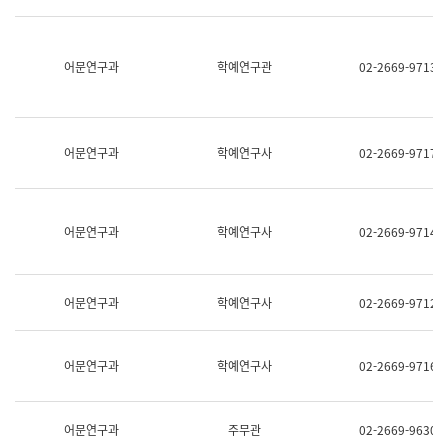
명,
교
직
육
위/
연
직
어문연구과
학예연구관
02-2669-9713
수
급,
과
전
어
화,
문
담
연
당
구
어문연구과
학예연구사
02-2669-9717
업
실
무)
어
문
연
어문연구과
학예연구사
02-2669-9714
구
과
어
문
어문연구과
학예연구사
02-2669-9712
연
구
과
(사
어문연구과
학예연구사
02-2669-9716
전
팀)
언
어
어문연구과
주무관
02-2669-9630
정