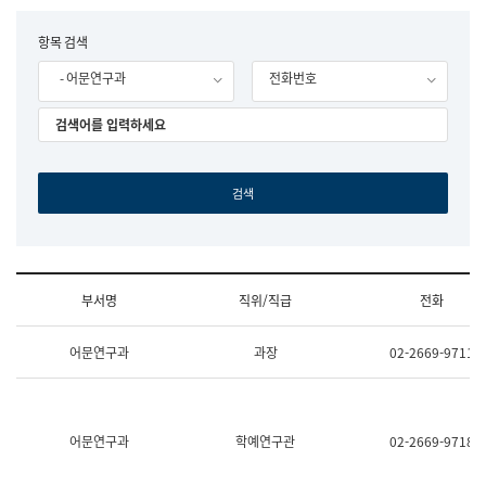
립
국
F
항목 검색
어
o
원
- 어문연구과
전화번호
r
조
m
직
도
국
어
원
원
장
기
획
연
수
부서명
직위/직급
전화
부
기
조
획
어문연구과
과장
02-2669-9711
직
운
및
영
업
과
무
공
소
공
어문연구과
학예연구관
02-2669-9718
개
언
(부
어
서
과