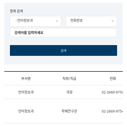
립
국
F
항목 검색
어
o
원
- 언어정보과
전화번호
r
조
m
직
도
국
어
원
원
장
기
획
연
수
부서명
직위/직급
전화
부
기
조
획
언어정보과
과장
02-2669-9750
직
운
및
영
업
과
무
공
언어정보과
학예연구관
02-2669-9754
소
공
개
언
(부
어
서
과