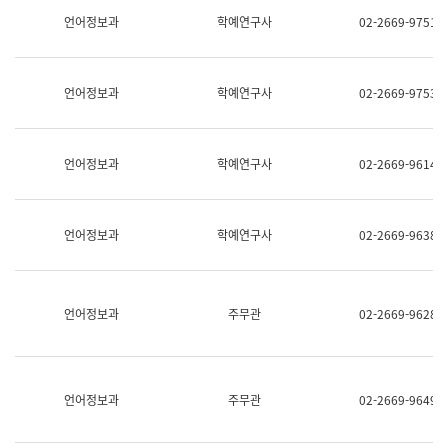
명,
교
언어정보과
학예연구사
02-2669-9751
직
육
위/
연
직
수
급,
과
언어정보과
학예연구사
02-2669-9753
전
어
화,
문
담
연
당
구
언어정보과
학예연구사
02-2669-9614
업
실
무)
어
문
연
언어정보과
학예연구사
02-2669-9638
구
과
어
문
연
언어정보과
주무관
02-2669-9628
구
과
(사
전
팀)
언어정보과
주무관
02-2669-9649
언
어
정