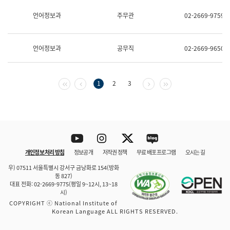
보
과
언어정보과
주무관
02-2669-9759
한
국
어
언어정보과
공무직
02-2669-9650
진
흥
과
수
첫 페이지
이전 페이지
다음 페이지
마지막 페이지
1
2
3
어
점
자
진
흥
과
Youtube
Instagram
Twitter
blog
개인정보 처리 방침
정보공개
저작권 정책
무료 배포 프로그램
오시는 길
바로 가기
문체부와 소속기관
우) 07511 서울특별시 강서구 금낭화로 154(방화
동 827)
대표 전화: 02-2669-9775(평일 9~12시, 13~18
시)
COPYRIGHT ⓒ National Institute of
Korean Language ALL RIGHTS RESERVED.