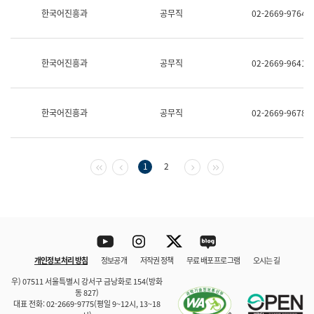
보
한국어진흥과
공무직
02-2669-9764
과
한
국
어
한국어진흥과
공무직
02-2669-9641
진
흥
과
수
한국어진흥과
공무직
02-2669-9678
어
점
자
진
흥
첫 페이지
이전 페이지
다음 페이지
마지막 페이지
1
2
과
Youtube
Instagram
Twitter
blog
개인정보 처리 방침
정보공개
저작권 정책
무료 배포 프로그램
오시는 길
바로 가기
문체부와 소속기관
우) 07511 서울특별시 강서구 금낭화로 154(방화
동 827)
대표 전화: 02-2669-9775(평일 9~12시, 13~18