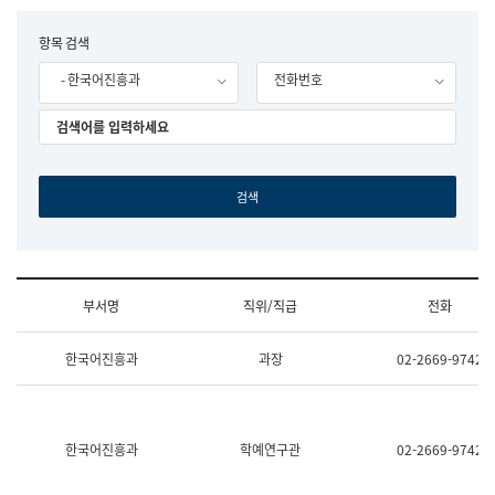
립
국
F
항목 검색
어
o
원
- 한국어진흥과
전화번호
r
조
m
직
도
국
어
원
원
장
기
획
연
수
부서명
직위/직급
전화
부
기
조
획
한국어진흥과
과장
02-2669-9742
직
운
및
영
업
과
무
공
소
공
한국어진흥과
학예연구관
02-2669-9742
개
언
(부
어
서
과