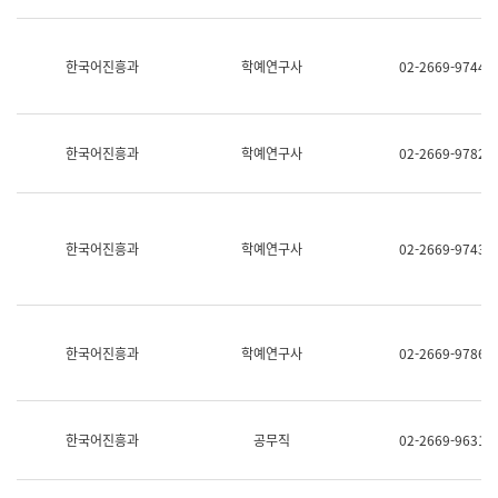
명,
교
직
육
위/
연
한국어진흥과
학예연구사
02-2669-9744
직
수
급,
과
전
어
화,
문
담
연
한국어진흥과
학예연구사
02-2669-9782
당
구
업
실
무)
어
문
연
한국어진흥과
학예연구사
02-2669-9743
구
과
어
문
연
한국어진흥과
학예연구사
02-2669-9786
구
과
(사
전
팀)
한국어진흥과
공무직
02-2669-9631
언
어
정