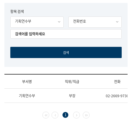
립
국
F
항목 검색
어
o
원
기획연수부
전화번호
r
조
m
직
도
국
어
원
원
장
기
획
연
수
부서명
직위/직급
전화
부
기
조
획
기획연수부
부장
02-2669-9730
직
운
및
영
업
과
무
공
첫 페이지
이전 페이지
다음 페이지
마지막 페이지
1
소
공
개
언
(부
어
서
과