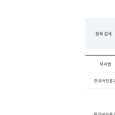
국
립
국
어
원
F
항목 검색
조
o
직
r
도
m
국
어
부서명
원
원
조
장
한국어진흥
직
기
및
획
업
연
무
수
소
부
개
기
한국어진흥