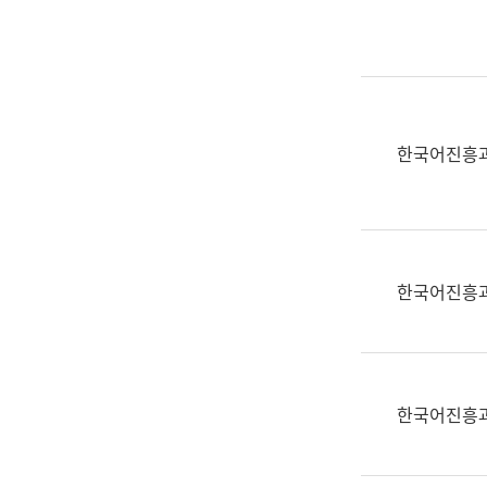
실
어
문
연
구
과
한국어진흥
어
문
연
구
과
한국어진흥
(사
전
팀)
언
어
한국어진흥
정
보
과