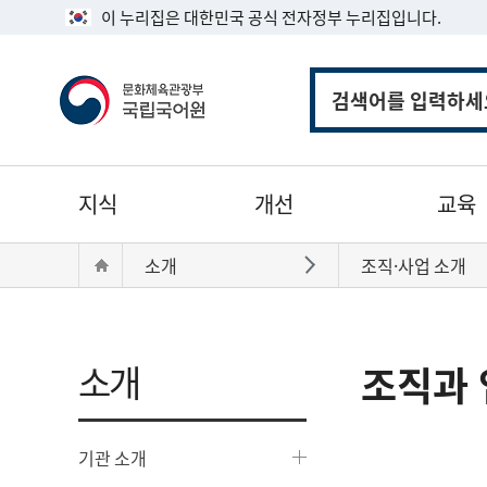
이 누리집은 대한민국 공식 전자정부 누리집입니다.
통
합
검
색
주
지식
개선
교육
메
뉴
현
Home
소개
조직·사업 소개
바로가기
재
위
치:
소개
조직과 
기관 소개