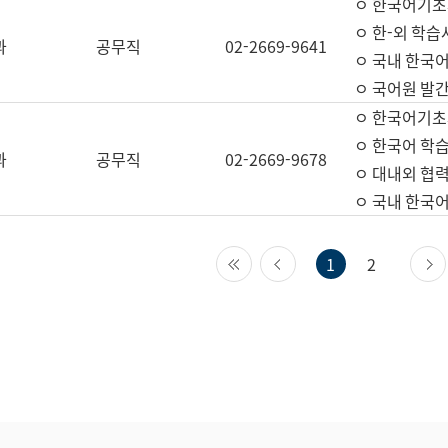
ㅇ 한국어기초
ㅇ 한-외 학습
과
공무직
02-2669-9641
ㅇ 국내 한국
ㅇ 국어원 발간
ㅇ 한국어기초
ㅇ 한국어 학
과
공무직
02-2669-9678
ㅇ 대내외 협력
ㅇ 국내 한국
첫 페이지
이전 페이지
1
2