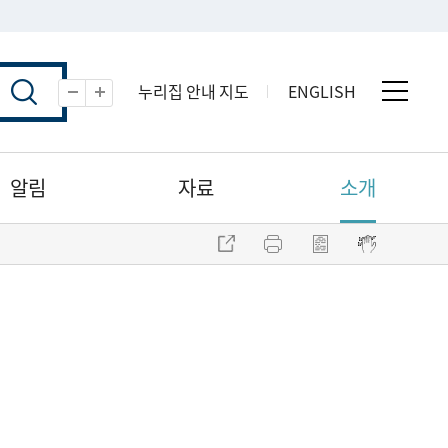
누리집 안내 지도
ENGLISH
전체 
축소
확대
알림
자료
소개
주소 복사
프린트
점자파일 내려받기
점자뷰어 보