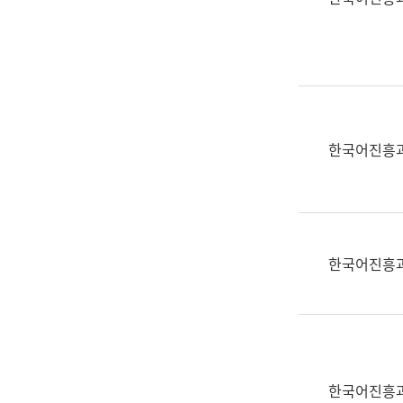
(부
획
서
운
명,
영
직
과
위/
공
직
공
급,
언
한국어진흥
전
어
화,
과
담
교
당
육
업
연
한국어진흥
무)
수
과
어
문
연
구
한국어진흥