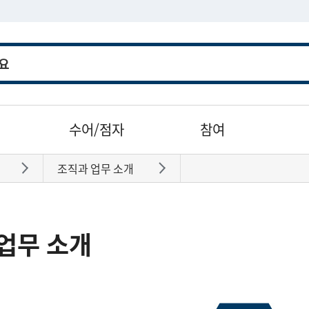
수어/점자
참여
조직과 업무 소개
바로가기
바로가기
업무 소개