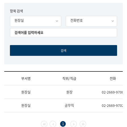
립
국
F
항목 검색
어
o
원
원장실
전화번호
r
조
m
직
도
국
어
원
원
장
기
획
연
수
부서명
직위/직급
전화
부
기
조
획
원장실
원장
02-2669-9700
직
운
및
영
업
과
원장실
공무직
02-2669-9702
무
공
소
공
개
언
(부
어
첫 페이지
이전 페이지
다음 페이지
마지막 페이지
1
서
과