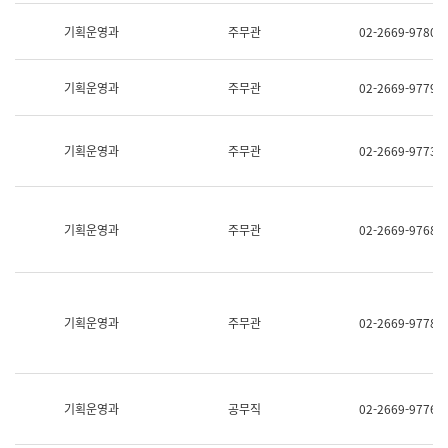
명,
교
직
기획운영과
주무관
02-2669-9780
육
위/
연
직
수
급,
과
기획운영과
주무관
02-2669-9779
전
어
화,
문
담
연
당
기획운영과
주무관
02-2669-9773
구
업
실
무)
어
문
연
기획운영과
주무관
02-2669-9768
구
과
어
문
연
구
기획운영과
주무관
02-2669-9778
과
(사
전
팀)
언
기획운영과
공무직
02-2669-9776
어
정