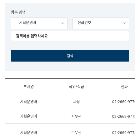
립
국
F
항목 검색
어
o
원
- 기획운영과
전화번호
r
조
m
직
도
국
어
원
원
장
기
획
연
수
부서명
직위/직급
전화
부
기
조
획
기획운영과
과장
02-2669-9770
직
운
및
영
업
과
기획운영과
사무관
02-2669-9772
무
공
소
공
개
언
기획운영과
주무관
02-2669-9774
(부
어
서
과