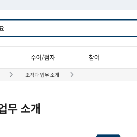
수어/점자
참여
조직과 업무 소개
바로가기
바로가기
업무 소개