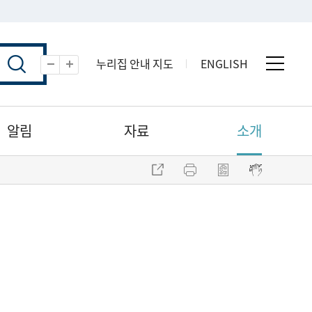
누리집 안내 지도
ENGLISH
전체 
축소
확대
알림
자료
소개
주소 복사
프린트
점자파일 내려받기
점자뷰어 보