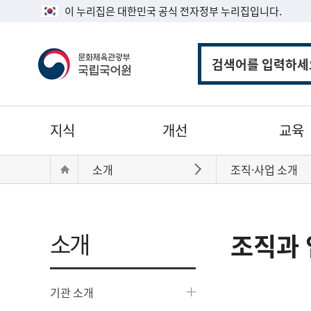
이 누리집은 대한민국 공식 전자정부 누리집입니다.
통
합
검
색
주
지식
개선
교육
메
뉴
현
Home
소개
조직·사업 소개
바로가기
재
위
치:
소개
조직과 
기관 소개