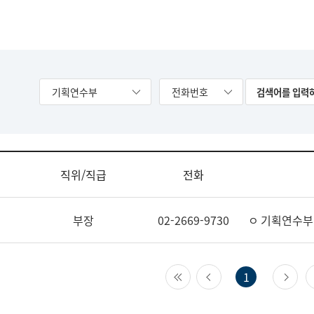
기획연수부
전화번호
직위/직급
전화
부장
02-2669-9730
ㅇ 기획연수부
첫 페이지
이전 페이지
다
1