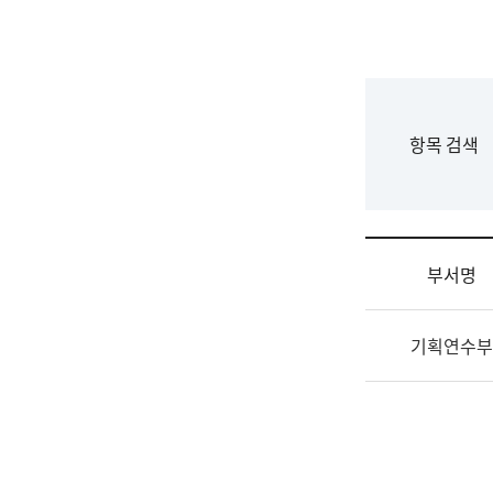
국
립
국
어
원
F
항목 검색
조
o
직
r
도
m
국
어
부서명
원
원
조
장
기획연수부
직
기
및
획
업
연
무
수
소
부
개
기