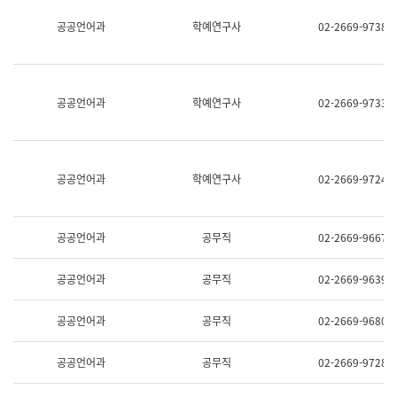
명,
교
공공언어과
학예연구사
02-2669-9738
직
육
위/
연
직
수
급,
과
전
어
공공언어과
학예연구사
02-2669-9733
화,
문
담
연
당
구
업
실
무)
어
공공언어과
학예연구사
02-2669-9724
문
연
구
과
공공언어과
공무직
02-2669-9667
어
문
연
공공언어과
공무직
02-2669-9639
구
과
(사
공공언어과
공무직
02-2669-9680
전
팀)
언
공공언어과
공무직
02-2669-9728
어
정