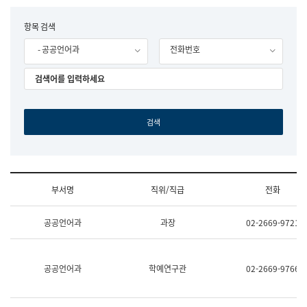
립
국
F
항목 검색
어
o
원
- 공공언어과
전화번호
r
조
m
직
도
국
어
원
원
장
기
획
연
수
부서명
직위/직급
전화
부
기
조
획
공공언어과
과장
02-2669-9721
직
운
및
영
업
과
무
공
공공언어과
학예연구관
02-2669-9766
소
공
개
언
(부
어
서
과