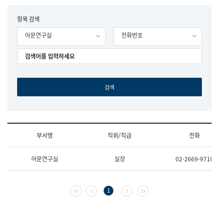
립
국
F
항목 검색
어
o
원
어문연구실
전화번호
r
조
m
직
도
국
어
원
원
장
기
획
연
수
부서명
직위/직급
전화
부
기
조
획
어문연구실
실장
02-2669-9710
직
운
및
영
업
과
무
공
첫 페이지
이전 페이지
다음 페이지
마지막 페이지
1
소
공
개
언
(부
어
서
과