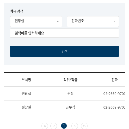
립
국
F
항목 검색
어
o
원
원장실
전화번호
r
조
m
직
도
국
어
원
원
장
기
획
연
수
부서명
직위/직급
전화
부
기
조
획
원장실
원장
02-2669-9700
직
운
및
영
업
과
원장실
공무직
02-2669-9702
무
공
소
공
개
언
(부
어
첫 페이지
이전 페이지
다음 페이지
마지막 페이지
1
서
과