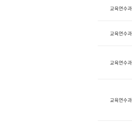
실
교육연수과
어
문
연
구
교육연수과
과
어
문
연
교육연수과
구
과
(사
전
팀)
교육연수과
언
어
정
보
과