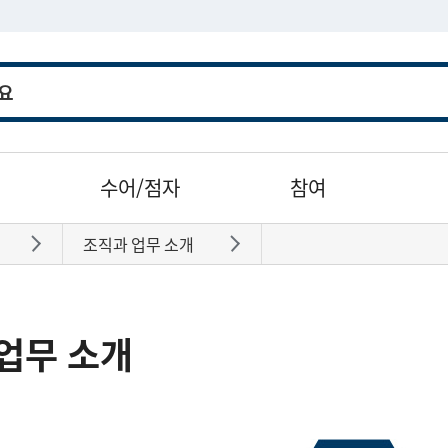
수어/점자
참여
조직과 업무 소개
바로가기
바로가기
업무 소개