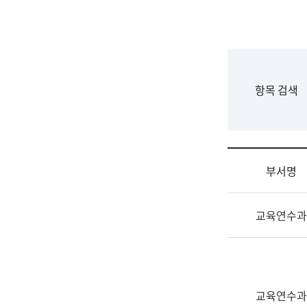
국
립
국
어
원
F
항목 검색
조
o
직
r
도
m
국
어
부서명
원
원
조
장
교육연수과
직
기
및
획
업
연
무
수
소
부
교육연수과
개
기