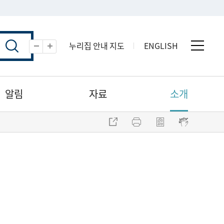
누리집 안내 지도
ENGLISH
전체 
축소
확대
알림
자료
소개
주소 복사
프린트
점자파일 내려받기
점자뷰어 보