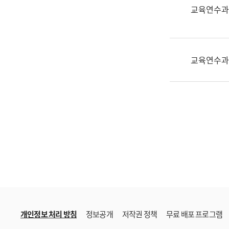
한
교육연수과
국
어
진
흥
교육연수과
과
수
어
점
자
진
흥
과
개인정보 처리 방침
정보공개
저작권 정책
무료 배포 프로그램