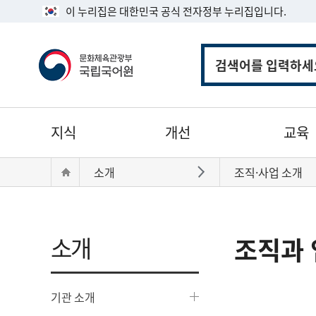
이 누리집은 대한민국 공식 전자정부 누리집입니다.
통
합
검
색
주
지식
개선
교육
메
뉴
현
Home
소개
조직·사업 소개
바로가기
재
위
치:
소개
조직과 
기관 소개