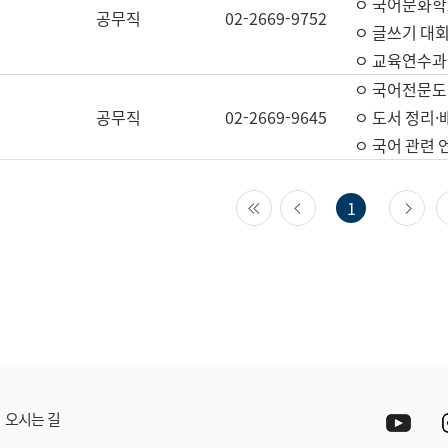
ㅇ 국어문화학
공무직
02-2669-9752
ㅇ 글쓰기 대회
ㅇ 교육연수과
ㅇ 국어전문도
공무직
02-2669-9645
ㅇ 도서 정리·
ㅇ 국어 관련
첫 페이지
이전 페이지
다
1
Yout
오시는 길