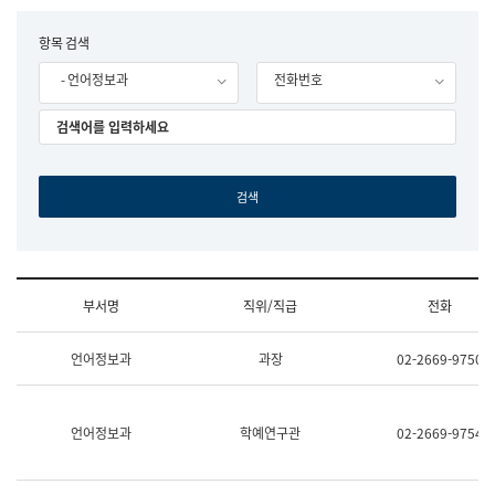
립
국
F
항목 검색
어
o
원
- 언어정보과
전화번호
r
조
m
직
도
국
어
원
원
장
기
획
연
수
부서명
직위/직급
전화
부
기
조
획
언어정보과
과장
02-2669-9750
직
운
및
영
업
과
무
공
언어정보과
학예연구관
02-2669-9754
소
공
개
언
(부
어
서
과