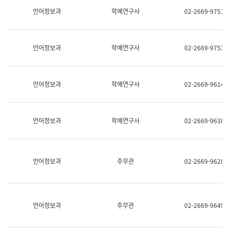
명,
교
언어정보과
학예연구사
02-2669-9751
직
육
위/
연
직
수
급,
과
언어정보과
학예연구사
02-2669-9753
전
어
화,
문
담
연
당
구
언어정보과
학예연구사
02-2669-9614
업
실
무)
어
문
연
언어정보과
학예연구사
02-2669-9638
구
과
어
문
연
언어정보과
주무관
02-2669-9628
구
과
(사
전
팀)
언어정보과
주무관
02-2669-9649
언
어
정