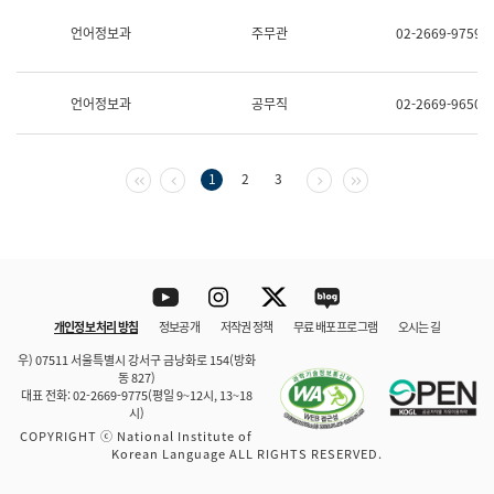
보
과
언어정보과
주무관
02-2669-9759
한
국
어
언어정보과
공무직
02-2669-9650
진
흥
과
수
첫 페이지
이전 페이지
다음 페이지
마지막 페이지
1
2
3
어
점
자
진
흥
과
Youtube
Instagram
Twitter
blog
개인정보 처리 방침
정보공개
저작권 정책
무료 배포 프로그램
오시는 길
바로 가기
문체부와 소속기관
우) 07511 서울특별시 강서구 금낭화로 154(방화
동 827)
대표 전화: 02-2669-9775(평일 9~12시, 13~18
시)
COPYRIGHT ⓒ National Institute of
Korean Language ALL RIGHTS RESERVED.