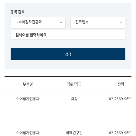
립
국
F
항목 검색
어
o
원
- 수어점자진흥과
전화번호
r
조
m
직
도
국
어
원
원
장
기
획
연
수
부서명
직위/직급
전화
부
기
조
획
수어점자진흥과
과장
02-2669-9690
직
운
및
영
업
과
무
공
소
공
개
언
(부
어
수어점자진흥과
학예연구관
02-2669-9691
서
과