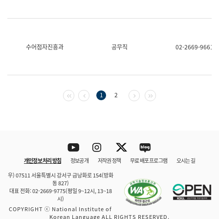
수어점자진흥과
공무직
02-2669-9661
첫 페이지
이전 페이지
다음 페이지
마지막 페이지
1
2
Youtube
Instagram
Twitter
blog
개인정보 처리 방침
정보공개
저작권 정책
무료 배포 프로그램
오시는 길
바로 가기
문체부와 소속기관
우) 07511 서울특별시 강서구 금낭화로 154(방화
동 827)
대표 전화: 02-2669-9775(평일 9~12시, 13~18
시)
COPYRIGHT ⓒ National Institute of
Korean Language ALL RIGHTS RESERVED.