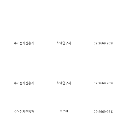
명,
교
직
육
위/
연
직
수
급,
과
전
어
화,
문
담
연
당
구
수어점자진흥과
학예연구사
02-2669-9698
업
실
무)
어
문
연
구
과
어
문
연
수어점자진흥과
학예연구사
02-2669-9696
구
과
(사
전
팀)
언
어
수어점자진흥과
주무관
02-2669-9613
정