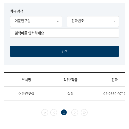
립
국
F
항목 검색
어
o
원
어문연구실
전화번호
r
조
m
직
도
국
어
원
원
장
기
획
연
수
부서명
직위/직급
전화
부
기
조
획
어문연구실
실장
02-2669-9710
직
운
및
영
업
과
무
공
첫 페이지
이전 페이지
다음 페이지
마지막 페이지
1
소
공
개
언
(부
어
서
과