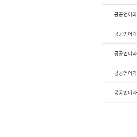
실
어
공공언어과
문
연
구
공공언어과
과
어
문
공공언어과
연
구
공공언어과
과
(사
전
공공언어과
팀)
언
어
정
보
과