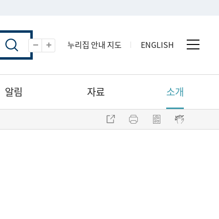
누리집 안내 지도
ENGLISH
전체 
축소
확대
알림
자료
소개
주소 복사
프린트
점자파일 내려받기
점자뷰어 보