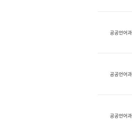
(부
획
서
운
명,
영
직
과
위/
공공언어과
공
직
공
급,
언
전
어
화,
과
담
교
공공언어과
당
육
업
연
무)
수
과
어
문
공공언어과
연
구