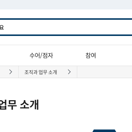
수어/점자
참여
조직과 업무 소개
바로가기
바로가기
업무 소개