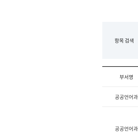
국
립
국
어
원
F
항목 검색
조
o
직
r
도
m
국
어
부서명
원
원
조
장
공공언어과
직
기
및
획
업
연
무
수
소
공공언어과
부
개
기