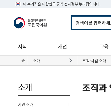
이 누리집은 대한민국 공식 전자정부 누리집입니다.
통
합
검
색
주
지식
개선
교육
메
뉴
현
Home
소개
조직·사업 소개
바로가기
재
위
치:
소개
조직과 
기관 소개