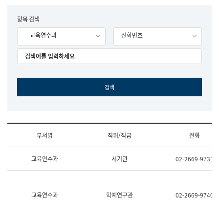
립
국
F
항목 검색
어
o
원
- 교육연수과
전화번호
r
조
m
직
도
국
어
원
원
장
기
획
연
수
부서명
직위/직급
전화
부
기
조
획
교육연수과
서기관
02-2669-9731
직
운
및
영
업
과
무
공
소
공
교육연수과
학예연구관
02-2669-9740
개
언
(부
어
서
과