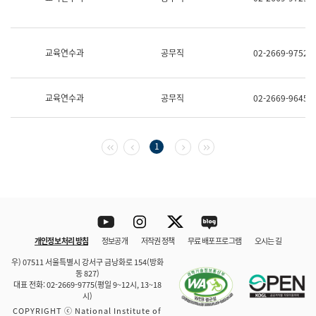
보
과
한
국
교육연수과
공무직
02-2669-9752
어
진
흥
과
교육연수과
공무직
02-2669-9645
수
어
점
자
첫 페이지
이전 페이지
다음 페이지
마지막 페이지
1
진
흥
과
Youtube
Instagram
Twitter
blog
개인정보 처리 방침
정보공개
저작권 정책
무료 배포 프로그램
오시는 길
바로 가기
문체부와 소속기관
우) 07511 서울특별시 강서구 금낭화로 154(방화
동 827)
대표 전화: 02-2669-9775(평일 9~12시, 13~18
시)
COPYRIGHT ⓒ National Institute of