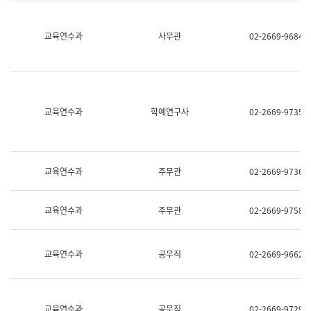
명,
교
직
육
위/
연
교육연수과
사무관
02-2669-9684
직
수
급,
과
전
어
화,
문
담
연
당
구
교육연수과
학예연구사
02-2669-9735
업
실
무)
어
문
연
구
교육연수과
주무관
02-2669-9736
과
어
문
교육연수과
주무관
02-2669-9758
연
구
과
(사
교육연수과
공무직
02-2669-9662
전
팀)
언
어
정
교육연수과
공무직
02-2669-9729