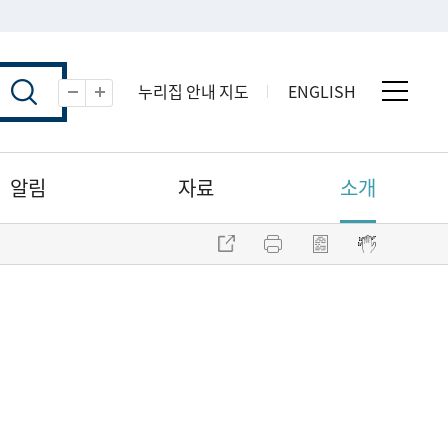
누리집 안내 지도
ENGLISH
전체 
축소
확대
알림
자료
소개
주소 복사
프린트
점자파일 내려받기
점자뷰어 보