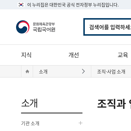
이 누리집은 대한민국 공식 전자정부 누리집입니다.
통
합
검
색
주
지식
개선
교육
메
뉴
현
Home
소개
조직·사업 소개
바로가기
재
위
치:
소개
조직과 
기관 소개