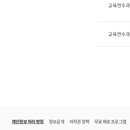
한
교육연수과
국
어
진
흥
교육연수과
과
수
어
점
자
진
흥
과
개인정보 처리 방침
정보공개
저작권 정책
무료 배포 프로그램