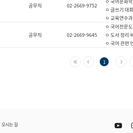
ㅇ 국어문화학
공무직
02-2669-9752
ㅇ 글쓰기 대회
ㅇ 교육연수과
ㅇ 국어전문도
공무직
02-2669-9645
ㅇ 도서 정리·
ㅇ 국어 관련
첫 페이지
이전 페이지
다
1
Yout
오시는 길