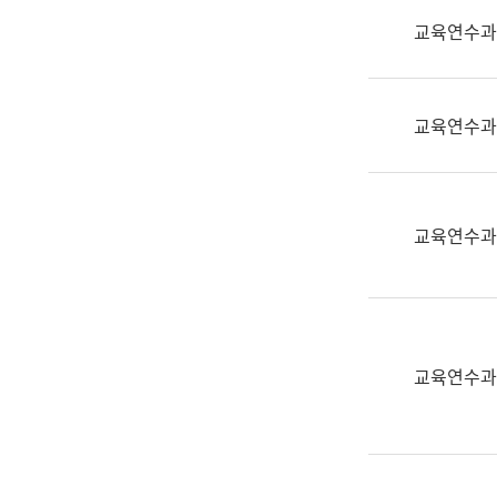
실
교육연수과
어
문
연
구
교육연수과
과
어
문
연
교육연수과
구
과
(사
전
팀)
교육연수과
언
어
정
보
과