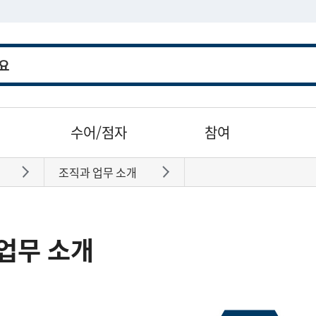
수어/점자
참여
조직과 업무 소개
바로가기
바로가기
업무 소개