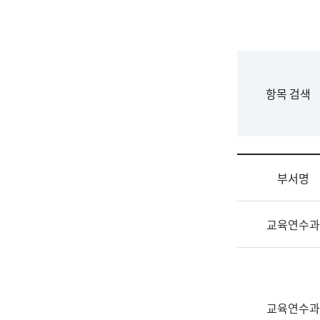
국
립
국
어
원
F
항목 검색
조
o
직
r
도
m
국
어
부서명
원
원
조
장
교육연수과
직
기
및
획
업
연
무
수
소
부
교육연수과
개
기