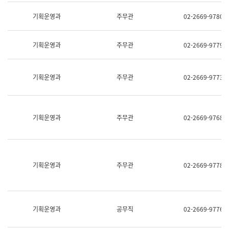
명,
교
직
기획운영과
주무관
02-2669-9780
육
위/
연
직
수
급,
과
기획운영과
주무관
02-2669-9779
전
어
화,
문
담
연
당
기획운영과
주무관
02-2669-9773
구
업
실
무)
어
문
연
기획운영과
주무관
02-2669-9768
구
과
어
문
연
구
기획운영과
주무관
02-2669-9778
과
(사
전
팀)
언
기획운영과
공무직
02-2669-9776
어
정