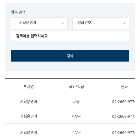
립
국
F
항목 검색
어
o
원
- 기획운영과
전화번호
r
조
m
직
도
국
어
원
원
장
기
획
연
수
부서명
직위/직급
전화
부
기
조
획
기획운영과
과장
02-2669-9770
직
운
및
영
업
과
기획운영과
사무관
02-2669-9772
무
공
소
공
개
언
기획운영과
주무관
02-2669-9774
(부
어
서
과