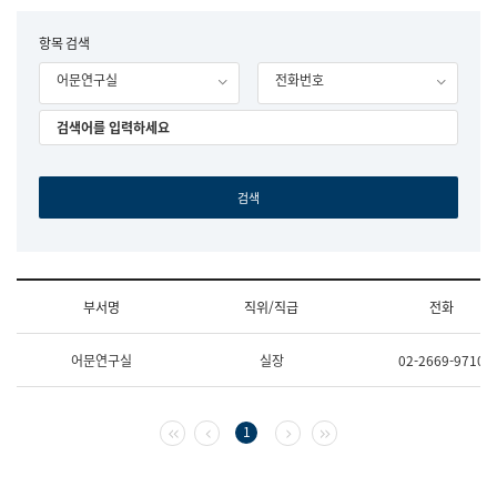
립
국
F
항목 검색
어
o
원
어문연구실
전화번호
r
조
m
직
도
국
어
원
원
장
기
획
연
수
부서명
직위/직급
전화
부
기
조
획
어문연구실
실장
02-2669-9710
직
운
및
영
업
과
무
공
첫 페이지
이전 페이지
다음 페이지
마지막 페이지
1
소
공
개
언
(부
어
서
과