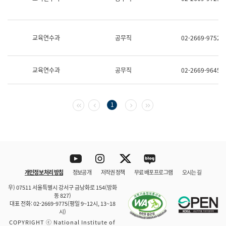
보
과
한
국
교육연수과
공무직
02-2669-9752
어
진
흥
과
교육연수과
공무직
02-2669-9645
수
어
점
자
첫 페이지
이전 페이지
다음 페이지
마지막 페이지
1
진
흥
과
Youtube
Instagram
Twitter
blog
개인정보 처리 방침
정보공개
저작권 정책
무료 배포 프로그램
오시는 길
바로 가기
문체부와 소속기관
우) 07511 서울특별시 강서구 금낭화로 154(방화
동 827)
대표 전화: 02-2669-9775(평일 9~12시, 13~18
시)
COPYRIGHT ⓒ National Institute of