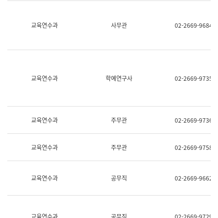
명,
교
직
육
위/
연
교육연수과
사무관
02-2669-9684
직
수
급,
과
전
어
화,
문
담
연
당
구
교육연수과
학예연구사
02-2669-9735
업
실
무)
어
문
연
구
교육연수과
주무관
02-2669-9736
과
어
문
교육연수과
주무관
02-2669-9758
연
구
과
(사
교육연수과
공무직
02-2669-9662
전
팀)
언
어
정
교육연수과
공무직
02-2669-9729