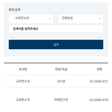
립
국
F
항목 검색
어
o
원
- 교육연수과
전화번호
r
조
m
직
도
국
어
원
원
장
기
획
연
수
부서명
직위/직급
전화
부
기
조
획
교육연수과
서기관
02-2669-9731
직
운
및
영
업
과
무
공
소
공
교육연수과
학예연구관
02-2669-9740
개
언
(부
어
서
과