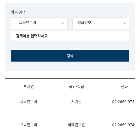
립
국
F
항목 검색
어
o
원
- 교육연수과
전화번호
r
조
m
직
도
국
어
원
원
장
기
획
연
수
부서명
직위/직급
전화
부
기
조
획
교육연수과
서기관
02-2669-9731
직
운
및
영
업
과
무
공
소
공
교육연수과
학예연구관
02-2669-9740
개
언
(부
어
서
과