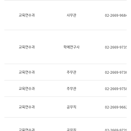
명,
교
직
육
위/
연
교육연수과
사무관
02-2669-9684
직
수
급,
과
전
어
화,
문
담
연
당
구
교육연수과
학예연구사
02-2669-9735
업
실
무)
어
문
연
구
교육연수과
주무관
02-2669-9736
과
어
문
교육연수과
주무관
02-2669-9758
연
구
과
(사
교육연수과
공무직
02-2669-9662
전
팀)
언
어
정
교육연수과
공무직
02-2669-9729