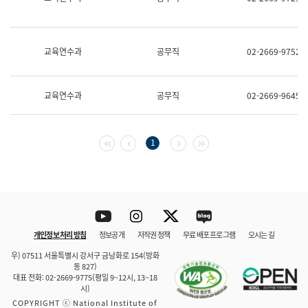
보
과
한
국
교육연수과
공무직
02-2669-9752
어
진
흥
과
교육연수과
공무직
02-2669-9645
수
어
점
자
첫 페이지
이전 페이지
다음 페이지
마지막 페이지
1
진
흥
과
Youtube
Instagram
Twitter
blog
개인정보 처리 방침
정보공개
저작권 정책
무료 배포 프로그램
오시는 길
바로 가기
문체부와 소속기관
우) 07511 서울특별시 강서구 금낭화로 154(방화
동 827)
대표 전화: 02-2669-9775(평일 9~12시, 13~18
시)
COPYRIGHT ⓒ National Institute of