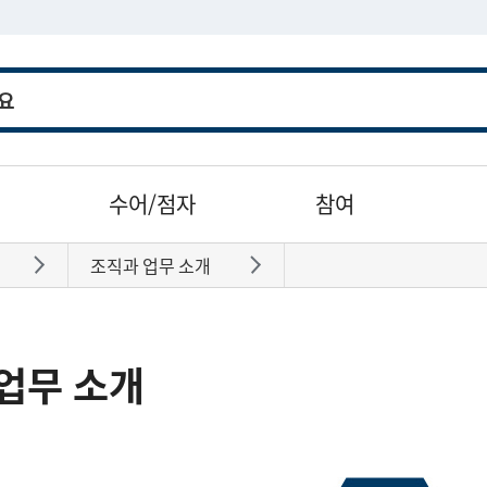
수어/점자
참여
조직과 업무 소개
바로가기
바로가기
업무 소개