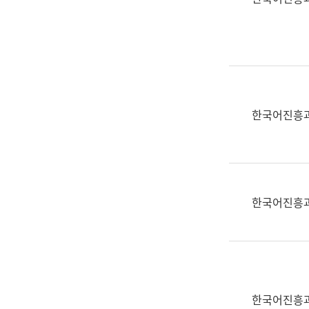
(부
획
서
운
명,
영
직
과
위/
공
직
공
급,
언
한국어진흥
전
어
화,
과
담
교
당
육
업
연
한국어진흥
무)
수
과
어
문
연
구
한국어진흥