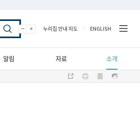
누리집 안내 지도
ENGLISH
전체 
축소
확대
알림
자료
소개
주소 복사
프린트
점자파일 내려받기
점자뷰어 보