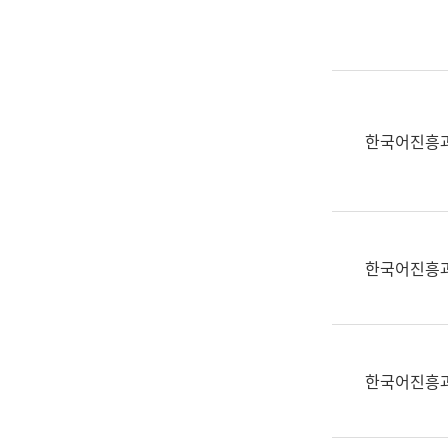
실
어
문
연
구
과
한국어진흥
어
문
연
구
과
한국어진흥
(사
전
팀)
언
어
한국어진흥
정
보
과