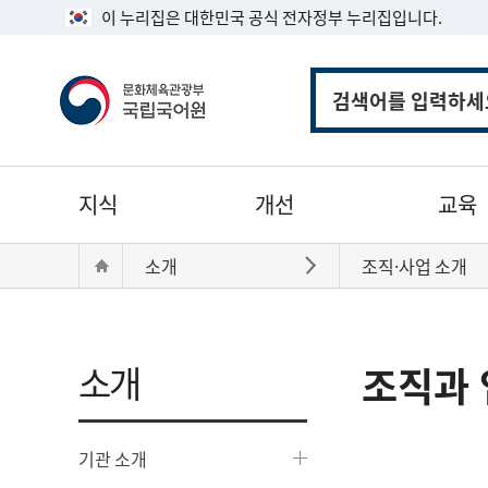
이 누리집은 대한민국 공식 전자정부 누리집입니다.
통
합
검
색
주
지식
개선
교육
메
뉴
현
Home
소개
조직·사업 소개
바로가기
재
위
치:
소개
조직과 
기관 소개