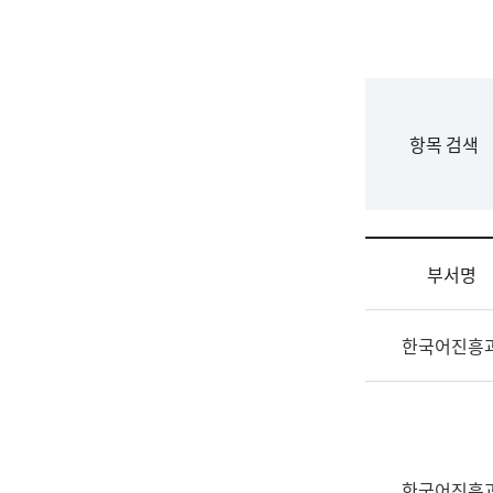
국
립
국
어
원
F
항목 검색
조
o
직
r
도
m
국
어
부서명
원
원
조
장
한국어진흥
직
기
및
획
업
연
무
수
소
부
개
기
한국어진흥