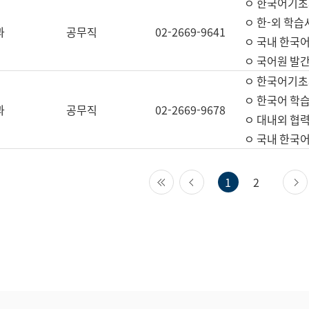
ㅇ 한국어기초
ㅇ 한-외 학습
과
공무직
02-2669-9641
ㅇ 국내 한국
ㅇ 국어원 발간
ㅇ 한국어기초
ㅇ 한국어 학
과
공무직
02-2669-9678
ㅇ 대내외 협력
ㅇ 국내 한국
첫 페이지
이전 페이지
1
2