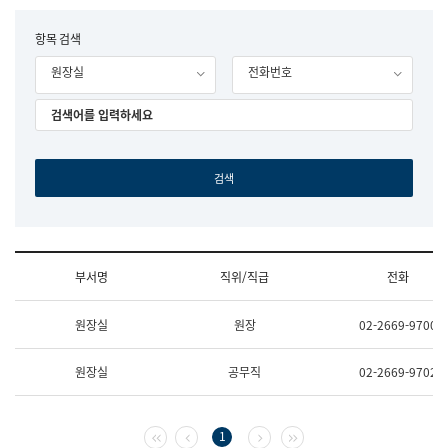
립
국
F
항목 검색
어
o
원
원장실
전화번호
r
조
m
직
도
국
어
원
원
장
기
획
연
수
부서명
직위/직급
전화
부
기
조
획
원장실
원장
02-2669-9700
직
운
및
영
업
과
원장실
공무직
02-2669-9702
무
공
소
공
개
언
(부
어
첫 페이지
이전 페이지
다음 페이지
마지막 페이지
1
서
과