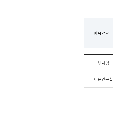
국
립
국
어
원
F
항목 검색
조
o
직
r
도
m
국
어
부서명
원
원
조
장
어문연구실
직
기
및
획
업
연
무
수
소
부
개
기