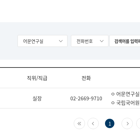
어문연구실
전화번호
직위/직급
전화
ㅇ 어문연구실
실장
02-2669-9710
ㅇ 국립국어원
첫 페이지
이전 페이지
다
1