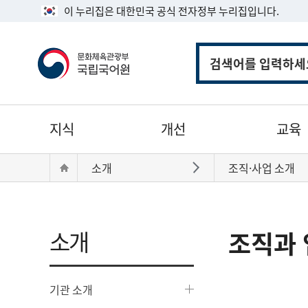
이 누리집은 대한민국 공식 전자정부 누리집입니다.
통
합
검
색
주
지식
개선
교육
메
뉴
현
Home
소개
조직·사업 소개
바로가기
재
위
치:
소개
조직과 
기관 소개