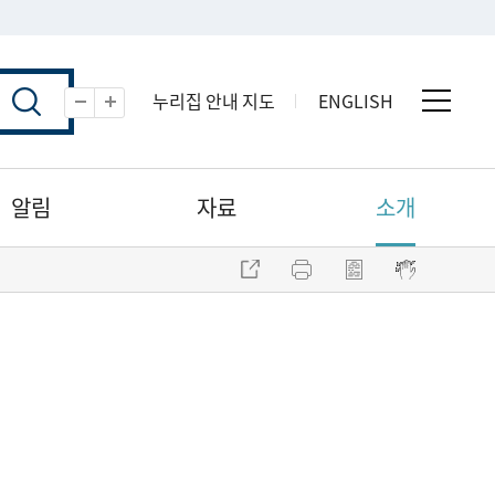
누리집 안내 지도
ENGLISH
전체 
축소
확대
알림
자료
소개
주소 복사
프린트
점자파일 내려받기
점자뷰어 보