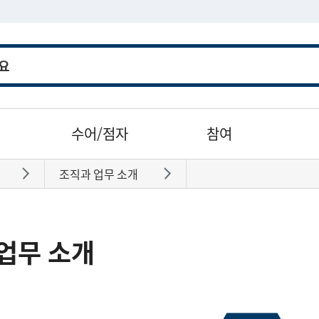
수어/점자
참여
조직과 업무 소개
바로가기
바로가기
업무 소개