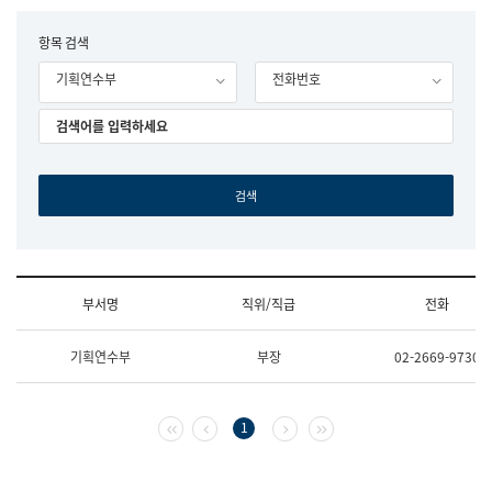
립
국
F
항목 검색
어
o
원
기획연수부
전화번호
r
조
m
직
도
국
어
원
원
장
기
획
연
수
부서명
직위/직급
전화
부
기
조
획
기획연수부
부장
02-2669-9730
직
운
및
영
업
과
무
공
첫 페이지
이전 페이지
다음 페이지
마지막 페이지
1
소
공
개
언
(부
어
서
과