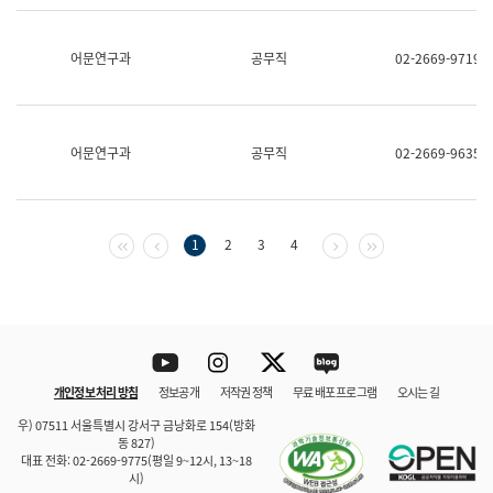
보
과
한
어문연구과
공무직
02-2669-9719
국
어
진
흥
과
어문연구과
공무직
02-2669-9635
수
어
점
자
진
첫 페이지
이전 페이지
다음 페이지
마지막 페이지
1
2
3
4
흥
과
Youtube
Instagram
Twitter
blog
개인정보 처리 방침
정보공개
저작권 정책
무료 배포 프로그램
오시는 길
바로 가기
문체부와 소속기관
우) 07511 서울특별시 강서구 금낭화로 154(방화
동 827)
대표 전화: 02-2669-9775(평일 9~12시, 13~18
시)