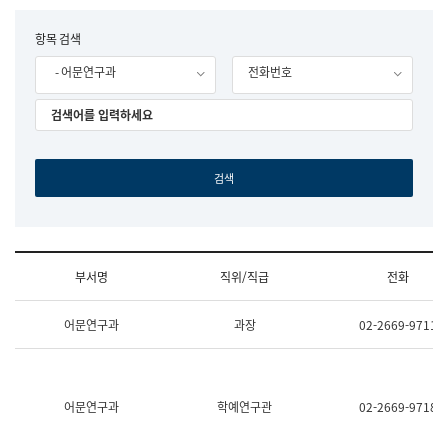
립
국
F
항목 검색
어
o
원
- 어문연구과
전화번호
r
조
m
직
도
국
어
원
원
장
기
획
연
수
부서명
직위/직급
전화
부
기
조
획
어문연구과
과장
02-2669-9711
직
운
및
영
업
과
무
공
소
공
어문연구과
학예연구관
02-2669-9718
개
언
(부
어
서
과