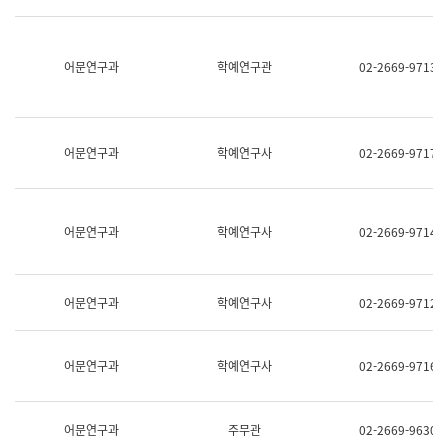
명,
교
직
육
위/
연
직
어문연구과
학예연구관
02-2669-9713
수
급,
과
전
어
화,
문
담
연
당
구
어문연구과
학예연구사
02-2669-9717
업
실
무)
어
문
연
어문연구과
학예연구사
02-2669-9714
구
과
어
문
어문연구과
학예연구사
02-2669-9712
연
구
과
(사
어문연구과
학예연구사
02-2669-9716
전
팀)
언
어
어문연구과
주무관
02-2669-9630
정