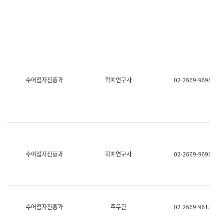
명,
교
직
육
위/
연
직
수
급,
과
전
어
화,
문
담
연
당
구
수어점자진흥과
학예연구사
02-2669-9698
업
실
무)
어
문
연
구
과
어
문
연
수어점자진흥과
학예연구사
02-2669-9696
구
과
(사
전
팀)
언
어
수어점자진흥과
주무관
02-2669-9613
정