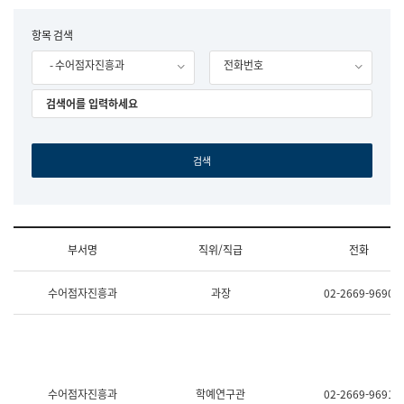
립
국
F
항목 검색
어
o
원
- 수어점자진흥과
전화번호
r
조
m
직
도
국
어
원
원
장
기
획
연
수
부서명
직위/직급
전화
부
기
조
획
수어점자진흥과
과장
02-2669-9690
직
운
및
영
업
과
무
공
소
공
개
언
(부
어
수어점자진흥과
학예연구관
02-2669-9691
서
과