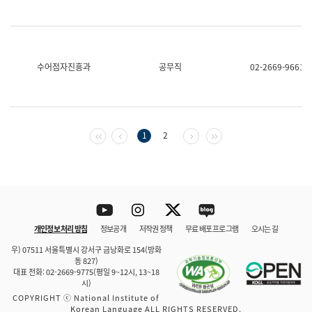
수어점자진흥과
공무직
02-2669-9661
첫 페이지
이전 페이지
다음 페이지
마지막 페이지
1
2
Youtube
Instagram
Twitter
blog
개인정보 처리 방침
정보공개
저작권 정책
무료 배포 프로그램
오시는 길
바로 가기
문체부와 소속기관
우) 07511 서울특별시 강서구 금낭화로 154(방화
동 827)
대표 전화: 02-2669-9775(평일 9~12시, 13~18
시)
COPYRIGHT ⓒ National Institute of
Korean Language ALL RIGHTS RESERVED.