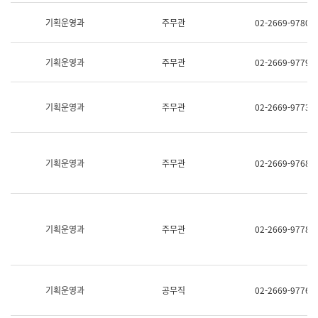
명,
교
직
기획운영과
주무관
02-2669-9780
육
위/
연
직
수
급,
과
기획운영과
주무관
02-2669-9779
전
어
화,
문
담
연
당
기획운영과
주무관
02-2669-9773
구
업
실
무)
어
문
연
기획운영과
주무관
02-2669-9768
구
과
어
문
연
구
기획운영과
주무관
02-2669-9778
과
(사
전
팀)
언
기획운영과
공무직
02-2669-9776
어
정