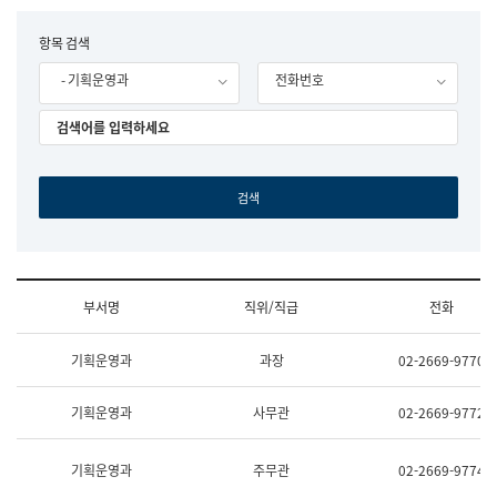
립
국
F
항목 검색
어
o
원
- 기획운영과
전화번호
r
조
m
직
도
국
어
원
원
장
기
획
연
수
부서명
직위/직급
전화
부
기
조
획
기획운영과
과장
02-2669-9770
직
운
및
영
업
과
기획운영과
사무관
02-2669-9772
무
공
소
공
개
언
기획운영과
주무관
02-2669-9774
(부
어
서
과