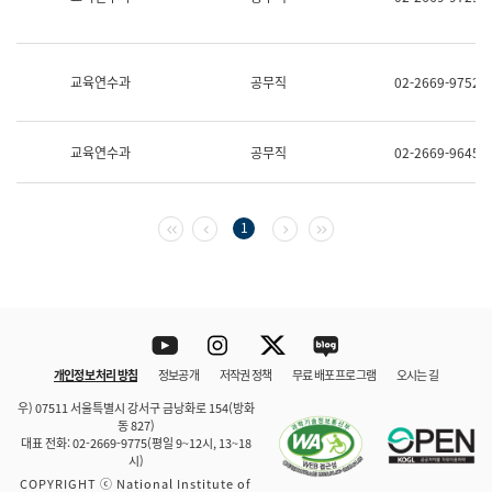
보
과
한
국
교육연수과
공무직
02-2669-9752
어
진
흥
과
교육연수과
공무직
02-2669-9645
수
어
점
자
첫 페이지
이전 페이지
다음 페이지
마지막 페이지
1
진
흥
과
Youtube
Instagram
Twitter
blog
개인정보 처리 방침
정보공개
저작권 정책
무료 배포 프로그램
오시는 길
바로 가기
문체부와 소속기관
우) 07511 서울특별시 강서구 금낭화로 154(방화
동 827)
대표 전화: 02-2669-9775(평일 9~12시, 13~18
시)
COPYRIGHT ⓒ National Institute of