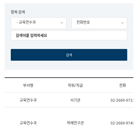
립
국
F
항목 검색
어
o
원
- 교육연수과
전화번호
r
조
m
직
도
국
어
원
원
장
기
획
연
수
부서명
직위/직급
전화
부
기
조
획
교육연수과
서기관
02-2669-9731
직
운
및
영
업
과
무
공
소
공
교육연수과
학예연구관
02-2669-9740
개
언
(부
어
서
과