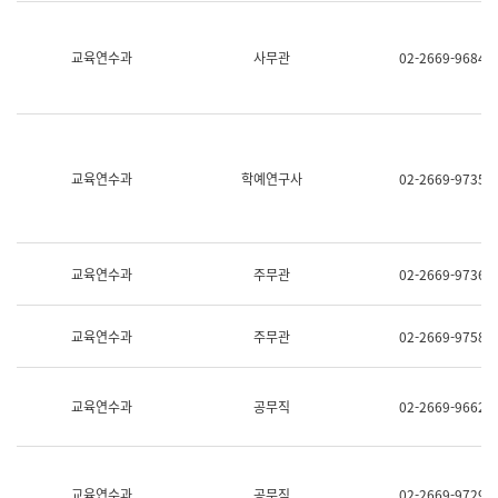
명,
교
직
육
위/
연
교육연수과
사무관
02-2669-9684
직
수
급,
과
전
어
화,
문
담
연
당
구
교육연수과
학예연구사
02-2669-9735
업
실
무)
어
문
연
구
교육연수과
주무관
02-2669-9736
과
어
문
교육연수과
주무관
02-2669-9758
연
구
과
(사
교육연수과
공무직
02-2669-9662
전
팀)
언
어
정
교육연수과
공무직
02-2669-9729