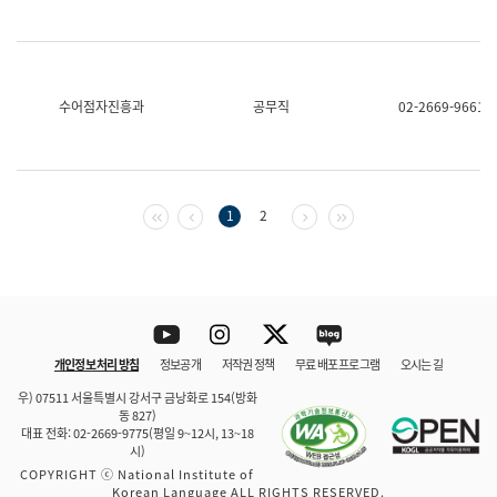
수어점자진흥과
공무직
02-2669-9661
첫 페이지
이전 페이지
다음 페이지
마지막 페이지
1
2
Youtube
Instagram
Twitter
blog
개인정보 처리 방침
정보공개
저작권 정책
무료 배포 프로그램
오시는 길
바로 가기
문체부와 소속기관
우) 07511 서울특별시 강서구 금낭화로 154(방화
동 827)
대표 전화: 02-2669-9775(평일 9~12시, 13~18
시)
COPYRIGHT ⓒ National Institute of
Korean Language ALL RIGHTS RESERVED.