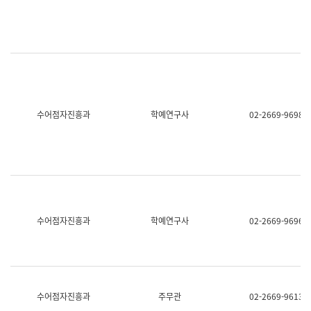
명,
교
직
육
위/
연
직
수
급,
과
전
어
화,
문
담
연
당
구
수어점자진흥과
학예연구사
02-2669-9698
업
실
무)
어
문
연
구
과
어
문
연
수어점자진흥과
학예연구사
02-2669-9696
구
과
(사
전
팀)
언
어
수어점자진흥과
주무관
02-2669-9613
정