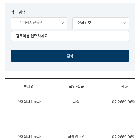
립
국
F
항목 검색
어
o
원
- 수어점자진흥과
전화번호
r
조
m
직
도
국
어
원
원
장
기
획
연
수
부서명
직위/직급
전화
부
기
조
획
수어점자진흥과
과장
02-2669-9690
직
운
및
영
업
과
무
공
소
공
개
언
(부
어
수어점자진흥과
학예연구관
02-2669-9691
서
과