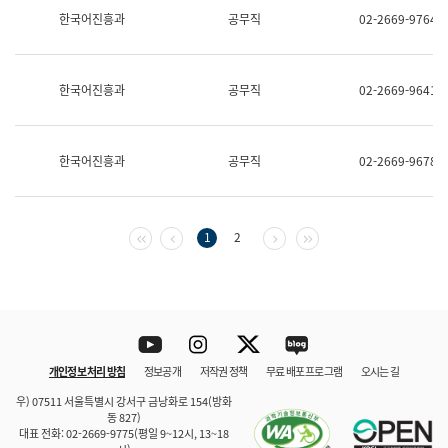
보
한국어진흥과
공무직
02-2669-9764
과
한
국
어
한국어진흥과
공무직
02-2669-9641
진
흥
과
수
한국어진흥과
공무직
02-2669-9678
어
점
자
진
흥
첫 페이지
이전 페이지
다음 페이지
마지막 페이지
1
2
과
Youtube
Instagram
Twitter
blog
개인정보 처리 방침
정보공개
저작권 정책
무료 배포 프로그램
오시는 길
바로 가기
문체부와 소속기관
우) 07511 서울특별시 강서구 금낭화로 154(방화
동 827)
대표 전화: 02-2669-9775(평일 9~12시, 13~18