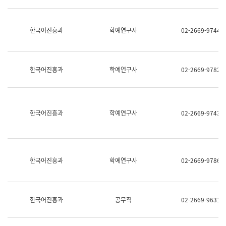
명,
교
직
육
위/
연
한국어진흥과
학예연구사
02-2669-9744
직
수
급,
과
전
어
화,
문
담
연
한국어진흥과
학예연구사
02-2669-9782
당
구
업
실
무)
어
문
연
한국어진흥과
학예연구사
02-2669-9743
구
과
어
문
연
한국어진흥과
학예연구사
02-2669-9786
구
과
(사
전
팀)
한국어진흥과
공무직
02-2669-9631
언
어
정