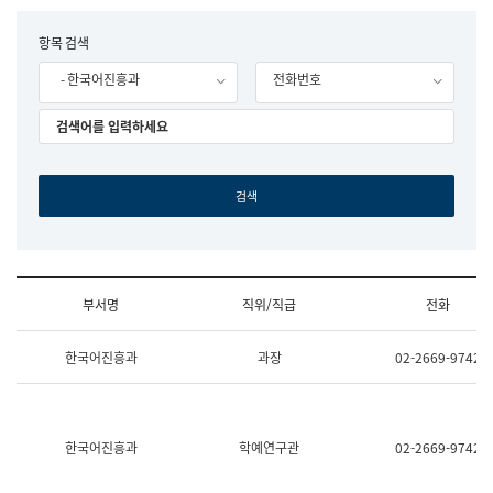
립
국
F
항목 검색
어
o
원
- 한국어진흥과
전화번호
r
조
m
직
도
국
어
원
원
장
기
획
연
수
부서명
직위/직급
전화
부
기
조
획
한국어진흥과
과장
02-2669-9742
직
운
및
영
업
과
무
공
소
공
한국어진흥과
학예연구관
02-2669-9742
개
언
(부
어
서
과