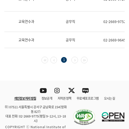
보
과
한
국
교육연수과
공무직
02-2669-9752
어
진
흥
과
교육연수과
공무직
02-2669-9645
수
어
점
자
첫 페이지
이전 페이지
다음 페이지
마지막 페이지
1
진
흥
과
Youtube
Instagram
Twitter
blog
개인정보 처리 방침
정보공개
저작권 정책
무료 배포 프로그램
오시는 길
바로 가기
문체부와 소속기관
우) 07511 서울특별시 강서구 금낭화로 154(방화
동 827)
대표 전화: 02-2669-9775(평일 9~12시, 13~18
시)
COPYRIGHT ⓒ National Institute of