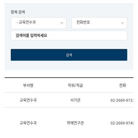
립
국
F
항목 검색
어
o
원
- 교육연수과
전화번호
r
조
m
직
도
국
어
원
원
장
기
획
연
수
부서명
직위/직급
전화
부
기
조
획
교육연수과
서기관
02-2669-9731
직
운
및
영
업
과
무
공
소
공
교육연수과
학예연구관
02-2669-9740
개
언
(부
어
서
과