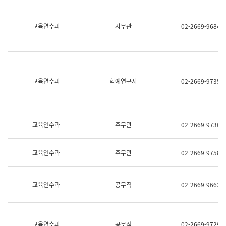
명,
교
직
육
위/
연
교육연수과
사무관
02-2669-9684
직
수
급,
과
전
어
화,
문
담
연
당
구
교육연수과
학예연구사
02-2669-9735
업
실
무)
어
문
연
구
교육연수과
주무관
02-2669-9736
과
어
문
교육연수과
주무관
02-2669-9758
연
구
과
(사
교육연수과
공무직
02-2669-9662
전
팀)
언
어
정
교육연수과
공무직
02-2669-9729