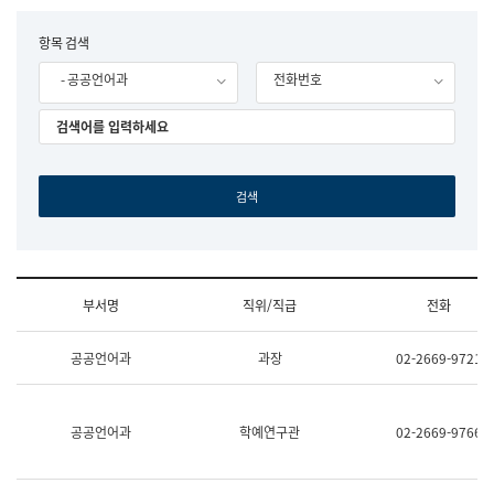
립
국
F
항목 검색
어
o
원
- 공공언어과
전화번호
r
조
m
직
도
국
어
원
원
장
기
획
연
수
부서명
직위/직급
전화
부
기
조
획
공공언어과
과장
02-2669-9721
직
운
및
영
업
과
무
공
공공언어과
학예연구관
02-2669-9766
소
공
개
언
(부
어
서
과