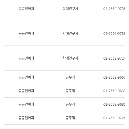
명,
교
공공언어과
학예연구사
02-2669-9738
직
육
위/
연
직
수
급,
과
전
어
공공언어과
학예연구사
02-2669-9733
화,
문
담
연
당
구
업
실
무)
어
공공언어과
학예연구사
02-2669-9724
문
연
구
과
공공언어과
공무직
02-2669-9667
어
문
연
공공언어과
공무직
02-2669-9639
구
과
(사
공공언어과
공무직
02-2669-9680
전
팀)
언
공공언어과
공무직
02-2669-9728
어
정