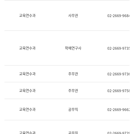
명,
교
직
육
위/
연
교육연수과
사무관
02-2669-9684
직
수
급,
과
전
어
화,
문
담
연
당
구
교육연수과
학예연구사
02-2669-9735
업
실
무)
어
문
연
구
교육연수과
주무관
02-2669-9736
과
어
문
교육연수과
주무관
02-2669-9758
연
구
과
(사
교육연수과
공무직
02-2669-9662
전
팀)
언
어
정
교육연수과
공무직
02-2669-9729