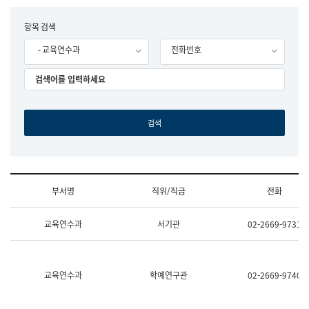
립
국
F
항목 검색
어
o
원
- 교육연수과
전화번호
r
조
m
직
도
국
어
원
원
장
기
획
연
수
부서명
직위/직급
전화
부
기
조
획
교육연수과
서기관
02-2669-9731
직
운
및
영
업
과
무
공
소
공
교육연수과
학예연구관
02-2669-9740
개
언
(부
어
서
과