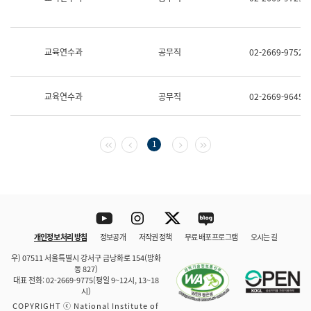
보
과
한
국
교육연수과
공무직
02-2669-9752
어
진
흥
과
교육연수과
공무직
02-2669-9645
수
어
점
자
첫 페이지
이전 페이지
다음 페이지
마지막 페이지
1
진
흥
과
Youtube
Instagram
Twitter
blog
개인정보 처리 방침
정보공개
저작권 정책
무료 배포 프로그램
오시는 길
바로 가기
문체부와 소속기관
우) 07511 서울특별시 강서구 금낭화로 154(방화
동 827)
대표 전화: 02-2669-9775(평일 9~12시, 13~18
시)
COPYRIGHT ⓒ National Institute of