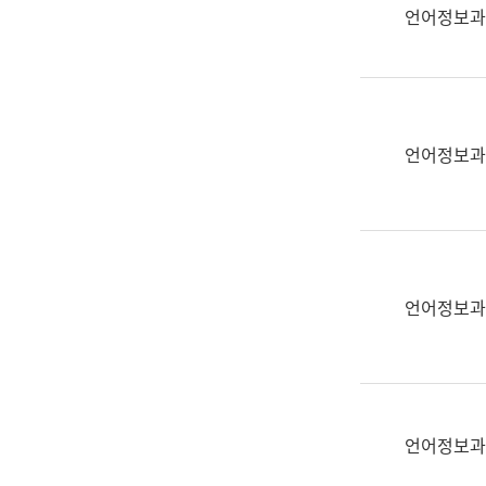
실
언어정보과
어
문
연
구
과
언어정보과
어
문
연
구
과
(사
언어정보과
전
팀)
언
어
정
언어정보과
보
과