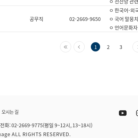
ㅇ 전산망 관련
ㅇ 한국어-외
공무직
02-2669-9650
ㅇ 국어 말뭉치
ㅇ 언어문화자원
첫 페이지
이전 페이지
1
2
3
Yout
오시는 길
전화: 02-2669-9775(평일 9~12시, 13~18시)
guage ALL RIGHTS RESERVED.