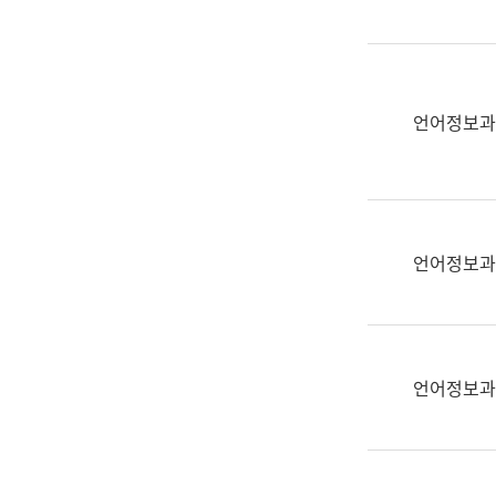
(부
획
서
운
명,
영
직
과
위/
언어정보과
공
직
공
급,
언
전
어
화,
과
담
교
언어정보과
당
육
업
연
무)
수
과
언어정보과
어
문
연
구