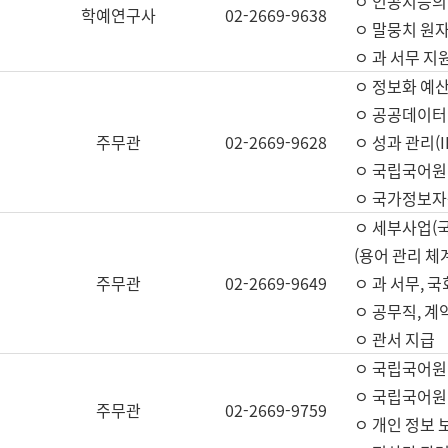
ㅇ 인공지능의
학예연구사
02-2669-9638
ㅇ 말뭉치 원자
ㅇ 과 서무 지
ㅇ 정보화 예산
ㅇ 공공데이터 
주무관
02-2669-9628
ㅇ 성과 관리(
ㅇ 국립국어원
ㅇ 국가정보자
ㅇ 세부사업(
(용어 관리 체
주무관
02-2669-9649
ㅇ 과 서무, 
ㅇ 공무직, 계
ㅇ 관서 지급
ㅇ 국립국어원
ㅇ 국립국어원
주무관
02-2669-9759
ㅇ 개인 정보 