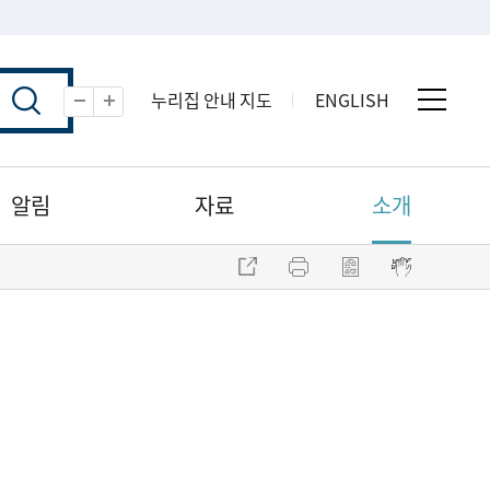
누리집 안내 지도
ENGLISH
전체 
축소
확대
알림
자료
소개
주소 복사
프린트
점자파일 내려받기
점자뷰어 보