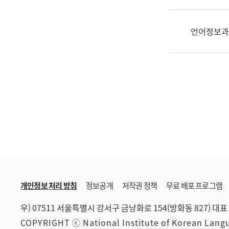
한
국
어
언어정보과
진
흥
과
수
어
점
자
진
흥
과
개인정보 처리 방침
정보공개
저작권 정책
무료 배포 프로그램
우) 07511 서울특별시 강서구 금낭화로 154(방화동 827)
대표 
COPYRIGHT ⓒ National Institute of Korean Lan