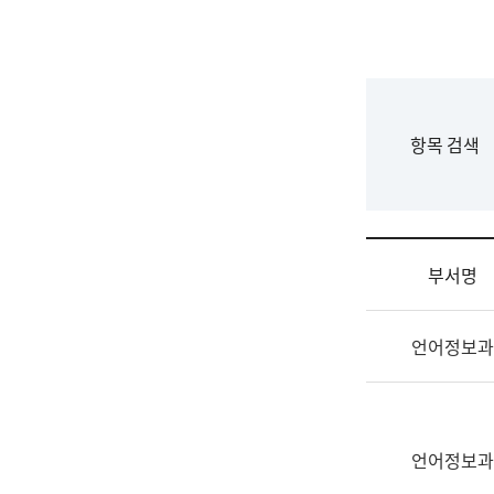
국
립
국
어
원
F
항목 검색
조
o
직
r
도
m
국
어
부서명
원
원
조
장
언어정보과
직
기
및
획
업
연
무
수
소
언어정보과
부
개
기