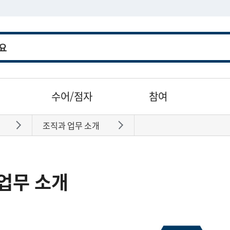
수어/점자
참여
조직과 업무 소개
바로가기
바로가기
업무 소개