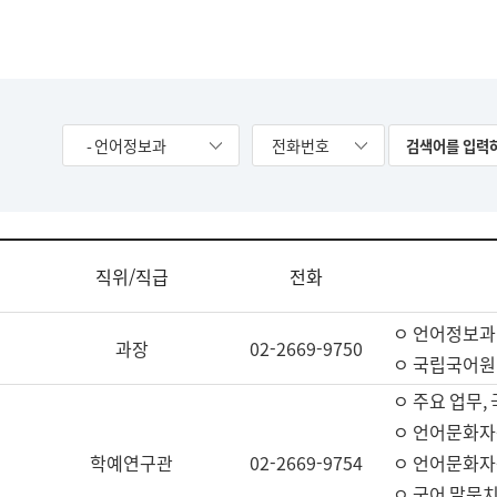
- 언어정보과
전화번호
직위/직급
전화
ㅇ 언어정보과
과장
02-2669-9750
ㅇ 국립국어원
ㅇ 주요 업무,
ㅇ 언어문화자
학예연구관
02-2669-9754
ㅇ 언어문화자
ㅇ 국어 말뭉치