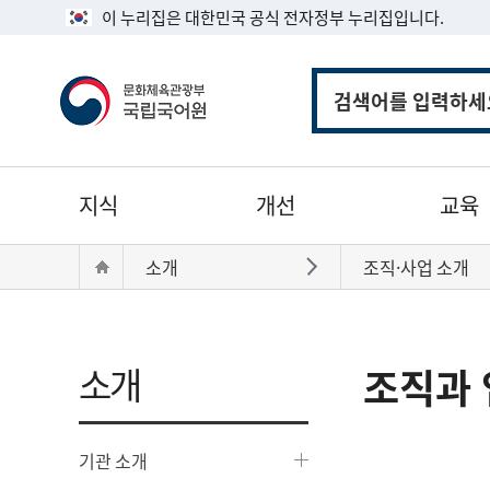
이 누리집은 대한민국 공식 전자정부 누리집입니다.
통
합
검
색
주
지식
개선
교육
메
뉴
현
Home
소개
조직·사업 소개
바로가기
재
위
치:
소개
조직과 
기관 소개