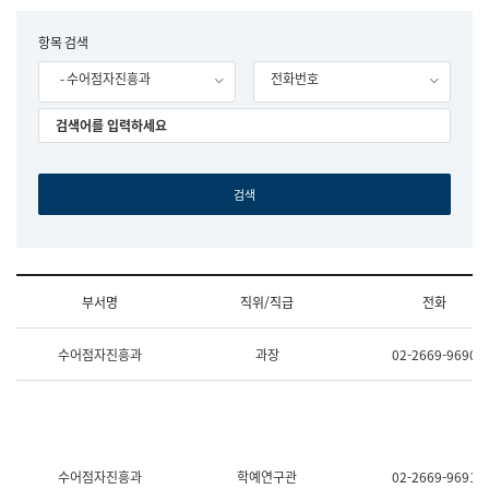
립
국
F
항목 검색
어
o
원
- 수어점자진흥과
전화번호
r
조
m
직
도
국
어
원
원
장
기
획
연
수
부서명
직위/직급
전화
부
기
조
획
수어점자진흥과
과장
02-2669-9690
직
운
및
영
업
과
무
공
소
공
개
언
(부
어
수어점자진흥과
학예연구관
02-2669-9691
서
과