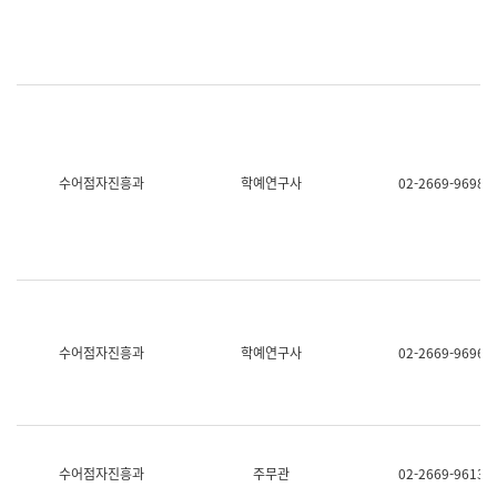
명,
교
직
육
위/
연
직
수
급,
과
전
어
화,
문
담
연
당
구
수어점자진흥과
학예연구사
02-2669-9698
업
실
무)
어
문
연
구
과
어
문
연
수어점자진흥과
학예연구사
02-2669-9696
구
과
(사
전
팀)
언
어
수어점자진흥과
주무관
02-2669-9613
정