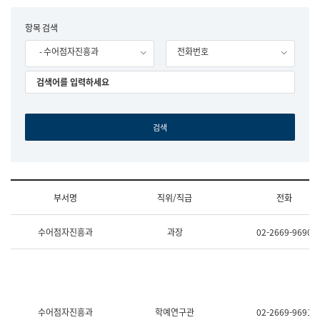
립
국
F
항목 검색
어
o
원
- 수어점자진흥과
전화번호
r
조
m
직
도
국
어
원
원
장
기
획
연
수
부서명
직위/직급
전화
부
기
조
획
수어점자진흥과
과장
02-2669-9690
직
운
및
영
업
과
무
공
소
공
개
언
(부
어
수어점자진흥과
학예연구관
02-2669-9691
서
과