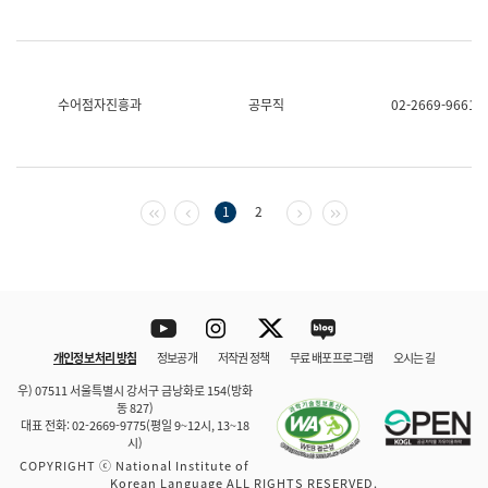
수어점자진흥과
공무직
02-2669-9661
첫 페이지
이전 페이지
다음 페이지
마지막 페이지
1
2
Youtube
Instagram
Twitter
blog
개인정보 처리 방침
정보공개
저작권 정책
무료 배포 프로그램
오시는 길
바로 가기
문체부와 소속기관
우) 07511 서울특별시 강서구 금낭화로 154(방화
동 827)
대표 전화: 02-2669-9775(평일 9~12시, 13~18
시)
COPYRIGHT ⓒ National Institute of
Korean Language ALL RIGHTS RESERVED.