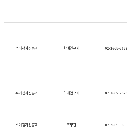
명,
교
직
육
위/
연
직
수
급,
과
전
어
화,
문
담
연
당
구
수어점자진흥과
학예연구사
02-2669-9698
업
실
무)
어
문
연
구
과
어
문
연
수어점자진흥과
학예연구사
02-2669-9696
구
과
(사
전
팀)
언
어
수어점자진흥과
주무관
02-2669-9613
정