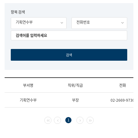
립
국
F
항목 검색
어
o
원
기획연수부
전화번호
r
조
m
직
도
국
어
원
원
장
기
획
연
수
부서명
직위/직급
전화
부
기
조
획
기획연수부
부장
02-2669-9730
직
운
및
영
업
과
무
공
첫 페이지
이전 페이지
다음 페이지
마지막 페이지
1
소
공
개
언
(부
어
서
과