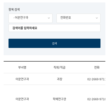
립
국
F
항목 검색
어
o
원
- 어문연구과
전화번호
r
조
m
직
도
국
어
원
원
장
기
획
연
수
부서명
직위/직급
전화
부
기
조
획
어문연구과
과장
02-2669-9711
직
운
및
영
업
과
무
공
소
공
어문연구과
학예연구관
02-2669-9718
개
언
(부
어
서
과