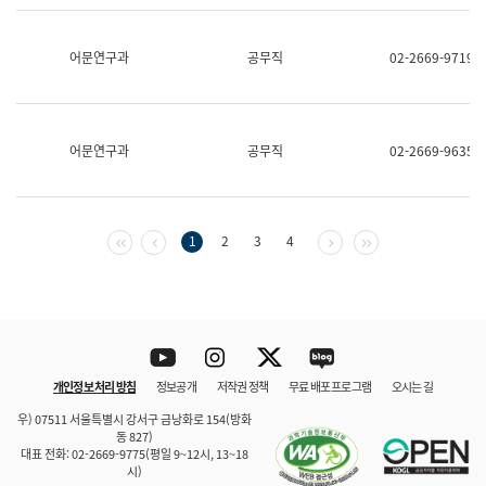
보
과
한
어문연구과
공무직
02-2669-9719
국
어
진
흥
과
어문연구과
공무직
02-2669-9635
수
어
점
자
진
첫 페이지
이전 페이지
다음 페이지
마지막 페이지
1
2
3
4
흥
과
Youtube
Instagram
Twitter
blog
개인정보 처리 방침
정보공개
저작권 정책
무료 배포 프로그램
오시는 길
바로 가기
문체부와 소속기관
우) 07511 서울특별시 강서구 금낭화로 154(방화
동 827)
대표 전화: 02-2669-9775(평일 9~12시, 13~18
시)