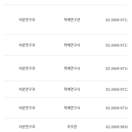
명,
교
직
육
위/
연
직
어문연구과
학예연구관
02-2669-9713
수
급,
과
전
어
화,
문
담
연
당
구
어문연구과
학예연구사
02-2669-9717
업
실
무)
어
문
연
어문연구과
학예연구사
02-2669-9714
구
과
어
문
어문연구과
학예연구사
02-2669-9712
연
구
과
(사
어문연구과
학예연구사
02-2669-9716
전
팀)
언
어
어문연구과
주무관
02-2669-9630
정