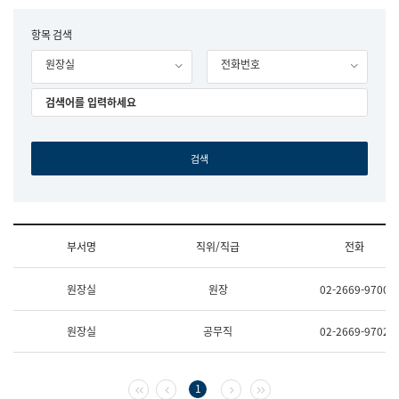
립
국
F
항목 검색
어
o
원
원장실
전화번호
r
조
m
직
도
국
어
원
원
장
기
획
연
수
부서명
직위/직급
전화
부
기
조
획
원장실
원장
02-2669-9700
직
운
및
영
업
과
원장실
공무직
02-2669-9702
무
공
소
공
개
언
(부
어
첫 페이지
이전 페이지
다음 페이지
마지막 페이지
1
서
과