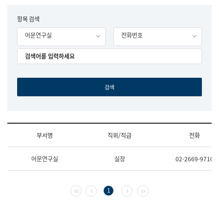
립
국
F
항목 검색
어
o
원
어문연구실
전화번호
r
조
m
직
도
국
어
원
원
장
기
획
연
수
부서명
직위/직급
전화
부
기
조
획
어문연구실
실장
02-2669-9710
직
운
및
영
업
과
무
공
첫 페이지
이전 페이지
다음 페이지
마지막 페이지
1
소
공
개
언
(부
어
서
과