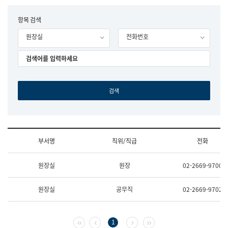
립
국
F
항목 검색
어
o
원
원장실
전화번호
r
조
m
직
도
국
어
원
원
장
기
획
연
수
부서명
직위/직급
전화
부
기
조
획
원장실
원장
02-2669-9700
직
운
및
영
업
과
원장실
공무직
02-2669-9702
무
공
소
공
개
언
(부
어
첫 페이지
이전 페이지
다음 페이지
마지막 페이지
1
서
과