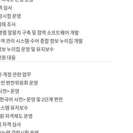
격 심사
검정시험 운영
실태 조사
병렬 말뭉치 구축 및 점역 소프트웨어 개발
격 관리 시스템·수어 종합 정보 누리집 개발
정보 누리집 운영 및 유지보수
민원 대응
제·개정 관련 업무
사전 편찬위원회 운영
사전> 운영
한국어 사전> 운영 및 2단계 편찬
시스템 유지보수
원 자격제도 운영
원 자격 심사
육능력 검정시험 운영