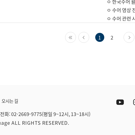
ㅇ 한국수어 활
ㅇ 수어 영상 
ㅇ 수어 관련 
첫 페이지
이전 페이지
1
2
Yout
오시는 길
전화: 02-2669-9775(평일 9~12시, 13~18시)
guage ALL RIGHTS RESERVED.