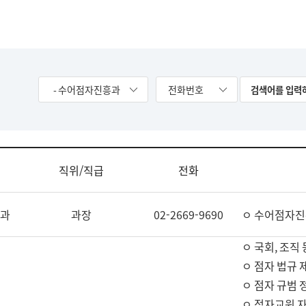
- 수어점자진흥과
전화번호
직위/직급
전화
과
과장
02-2669-9690
ㅇ 수어점자진
ㅇ 국회, 조직 
ㅇ 점자 법규 
ㅇ 점자 규범 
ㅇ 점자교원 