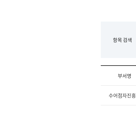
국
립
국
어
원
F
항목 검색
조
o
직
r
도
m
국
어
부서명
원
원
조
장
수어점자진흥
직
기
및
획
업
연
무
수
소
부
개
기