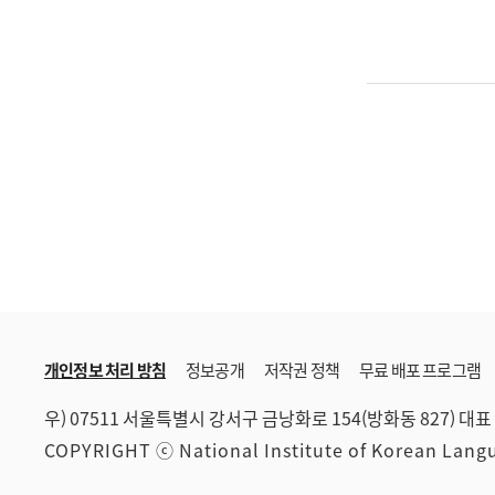
개인정보 처리 방침
정보공개
저작권 정책
무료 배포 프로그램
우) 07511 서울특별시 강서구 금낭화로 154(방화동 827)
대표 
COPYRIGHT ⓒ National Institute of Korean Lan