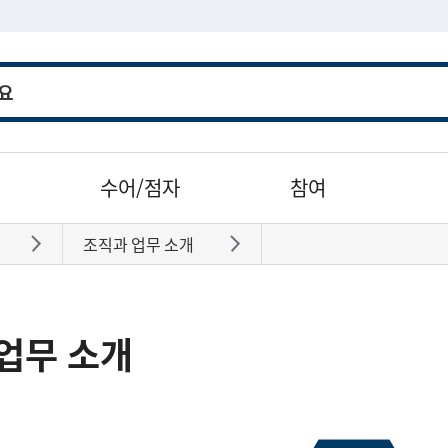
수어/점자
참여
조직과 업무 소개
바로가기
바로가기
업무 소개