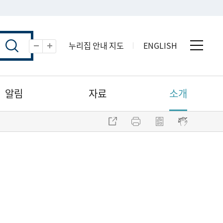
누리집 안내 지도
ENGLISH
전체 
축소
확대
알림
자료
소개
주소 복사
프린트
점자파일 내려받기
점자뷰어 보