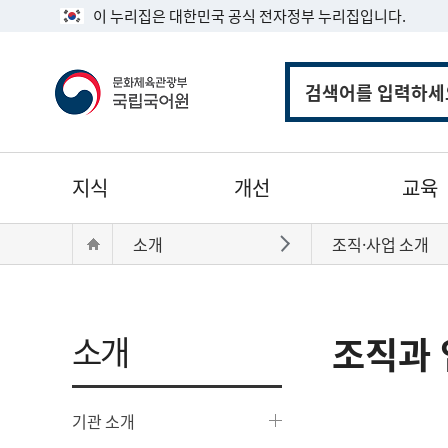
이 누리집은 대한민국 공식 전자정부 누리집입니다.
통
합
검
색
주
지식
개선
교육
메
뉴
현
Home
소개
조직·사업 소개
바로가기
재
위
치:
소개
조직과 
기관 소개