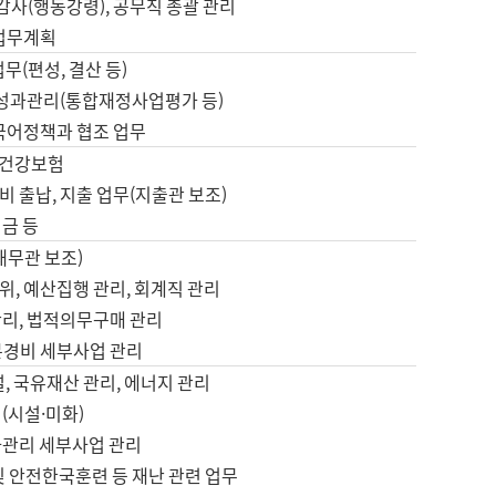
 감사(행동강령), 공무직 총괄 관리
 업무계획
업무(편성, 결산 등)
, 성과관리(통합재정사업평가 등)
 국어정책과 협조 업무
, 건강보험
 출납, 지출 업무(지출관 보조)
금 등
재무관 보조)
, 예산집행 관리, 회계직 관리
관리, 법적의무구매 관리
본경비 세부사업 관리
설, 국유재산 관리, 에너지 관리
(시설·미화)
사관리 세부사업 관리
및 안전한국훈련 등 재난 관련 업무