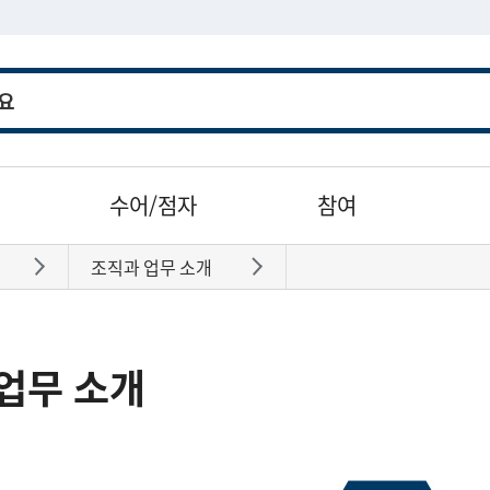
수어/점자
참여
조직과 업무 소개
바로가기
바로가기
업무 소개