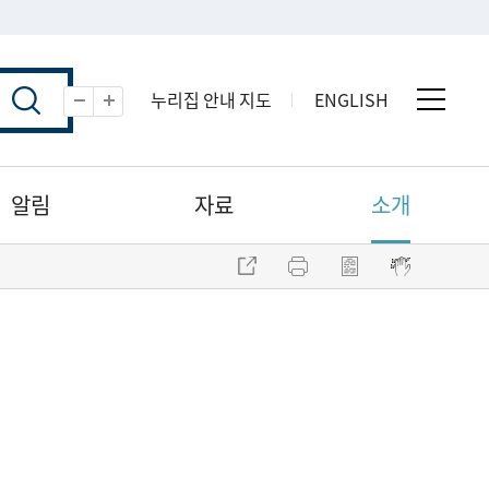
누리집 안내 지도
ENGLISH
전체 
축소
확대
알림
자료
소개
주소 복사
프린트
점자파일 내려받기
점자뷰어 보