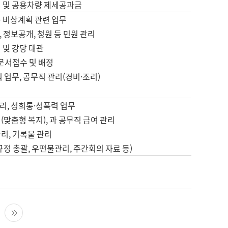
영 및 공용차량 제세공과금
등 비상계획 관련 업무
 정보공개, 청원 등 민원 관리
 및 강당 대관
 문서접수 및 배정
직 업무, 공무직 관리(경비·조리)
영
리, 성희롱·성폭력 업무
(맞춤형 복지), 과 공무직 급여 관리
리, 기록물 관리
규정 총괄, 우편물관리, 주간회의 자료 등)
영
다음 페이지
마지막 페이지