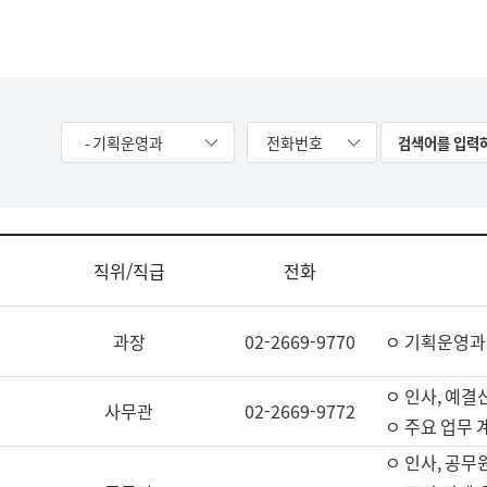
- 기획운영과
전화번호
직위/직급
전화
과장
02-2669-9770
ㅇ 기획운영과
ㅇ 인사, 예결산
사무관
02-2669-9772
ㅇ 주요 업무 
ㅇ 인사, 공무