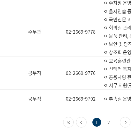
ㅇ 주차장 운
ㅇ 을지연습 
ㅇ 국민신문고,
ㅇ 회의실 관리
주무관
02-2669-9778
ㅇ 물품 관리,
ㅇ 보안 및 당
ㅇ 상조회 운
ㅇ 교육훈련관
ㅇ 선택적 복지
공무직
02-2669-9776
ㅇ 공용차량 관
ㅇ 서무 지원(
공무직
02-2669-9702
ㅇ 부속실 운
첫 페이지
이전 페이지
1
2