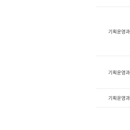
실
어
문
연
구
기획운영과
과
어
문
연
구
과
기획운영과
(사
전
팀)
기획운영과
언
어
정
보
과