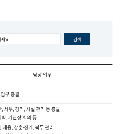
담당 업무
 업무 총괄
, 서무, 경리, 시설 관리 등 총괄
계획, 기관장 회의 등
원 채용, 상훈·징계, 복무 관리