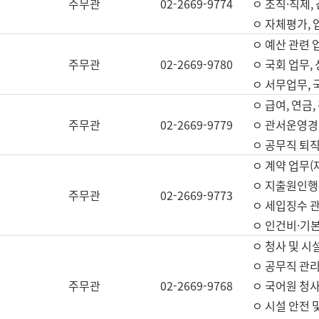
주무관
02-2669-9774
ㅇ 조직·직제,
ㅇ 자체평가,
ㅇ 예산 관련 
주무관
02-2669-9780
ㅇ 국회 업무
ㅇ 서무업무,
ㅇ 급여, 연금
주무관
02-2669-9779
ㅇ 관서운영경비
ㅇ 공무직 퇴직
ㅇ 계약 업무(
ㅇ 지출원인행위
주무관
02-2669-9773
ㅇ 세입징수 
ㅇ 인건비·기
ㅇ 청사 및 시
ㅇ 공무직 관리
주무관
02-2669-9768
ㅇ 국어원 청
ㅇ 시설 안전 