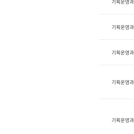
기획운영과
(부
획
서
운
명,
영
직
기획운영과
과
위/
공
직
공
급,
언
기획운영과
전
어
화,
과
담
교
당
육
기획운영과
업
연
무)
수
과
어
문
기획운영과
연
구