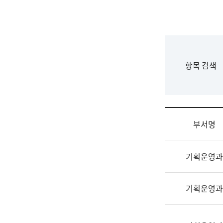
국
립
국
어
원
F
항목 검색
조
o
직
r
도
m
국
어
부서명
원
원
조
장
기획운영과
직
기
및
획
업
연
기획운영과
무
수
소
부
개
기