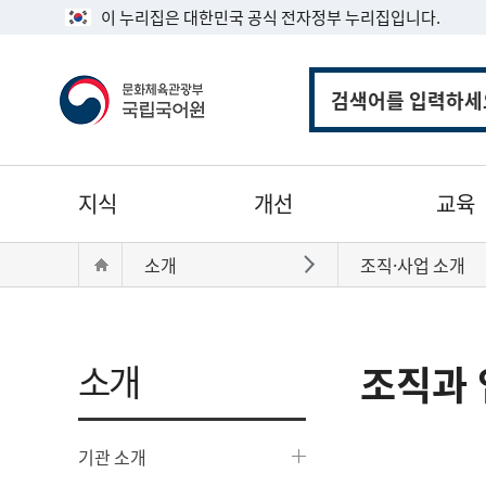
이 누리집은 대한민국 공식 전자정부 누리집입니다.
통
합
검
색
주
지식
개선
교육
메
뉴
현
Home
소개
조직·사업 소개
바로가기
재
위
치:
소개
조직과 
기관 소개